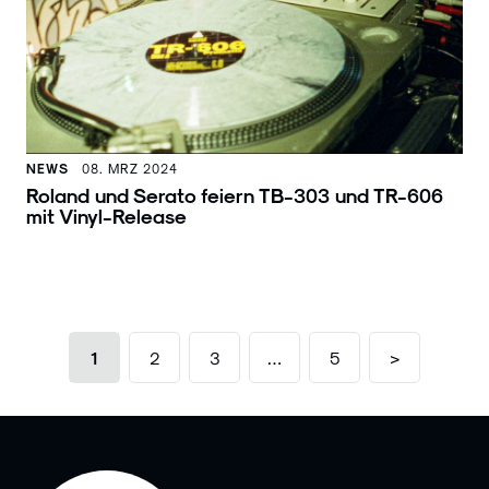
NEWS
08. MRZ 2024
Roland und Serato feiern TB-303 und TR-606
mit Vinyl-Release
1
2
3
…
5
>