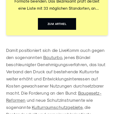
Formate beenden. Das Bezirksamt prüft derzeit
eine Liste mit 33 möglichen Standorten, an
denen Veranstaltungen künftig deutlich
unkomplizierter über die Bühne gehen sollen.
ZUM ARTIKEL
Darunter befinden sich bekannte Treffpunkte wie
der Arkonaplatz und der Sprengelpark. Eine
Gesamtdokumentation aller 33 Adressen gibt es
Damit positioniert sich die LiveKomm auch gegen
zwar noch nicht, da das … Continued
den sogenannten
Bauturbo
, jenes Bündel
beschleunigter Genehmigungsverfahren, das laut
Verband den Druck auf bestehende Kulturorte
weiter erhöht und Entwicklungsinteressen auf
Kosten gewachsener Nutzungen durchsetzbarer
macht. Die Forderung an den Bund:
Baugesetz-
Reformen
und neue Schutzinstrumente wie
sogenannte
Kulturraumschutzgebiete
, die