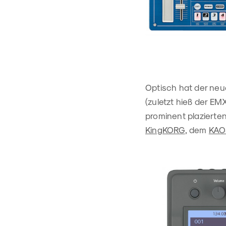
Optisch hat der neu
(zuletzt hieß der EM
prominent plazierte
KingKORG
, dem
KAO