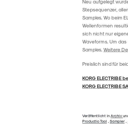
Neu aufgelegt wurde
Stepsequenzer, alle
Samples. Wo beim EL
Wellenformen result
sich nicht nur eige
Waveforms. Um das Of
Samples.
Weitere De
Preislich sind für b
KORG ELECTRIBE b
KORG ELECTRIBE 
Veröffentlicht in
Archiv
un
Productio Tool
,
Sampler
,