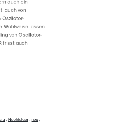
ern auch ein
t: auch von
 Oszilator-
e. Wahlweise lassen
ng von Oscillator-
 frisst auch
org
,
Nachfolger
,
neu
,