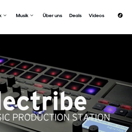
k
Musik
Über uns
Deals
Videos