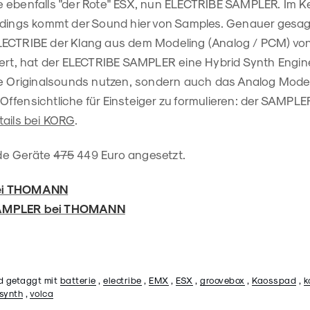
 ebenfalls "der Rote" ESX, nun ELECTRIBE SAMPLER. Im K
rdings kommt der Sound hier von Samples. Genauer gesag
ECTRIBE der Klang aus dem Modeling (Analog / PCM) von
iert, hat der ELECTRIBE SAMPLER eine Hybrid Synth Engin
ne Originalsounds nutzen, sondern auch das Analog Modeli
fensichtliche für Einsteiger zu formulieren: der SAMPLER
tails bei KORG
.
eide Geräte
475
449 Euro angesetzt.
ei THOMANN
SAMPLER bei THOMANN
d getaggt mit
batterie
,
electribe
,
EMX
,
ESX
,
groovebox
,
Kaosspad
,
k
synth
,
volca