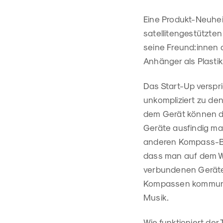
Eine Produkt-Neuhei
satellitengestützte
seine Freund:innen 
Anhänger als Plasti
Das Start-Up versp
unkompliziert zu den
dem Gerät können d
Geräte ausfindig mac
anderen Kompass-Bes
dass man auf dem We
verbundenen Geräte 
Kompassen kommunizi
Musik.
Wie funktioniert de