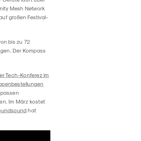
Unity Mesh Network
auf großen Festival-
on bis zu 72
gen. Der Kompass
ner Tech-Konferez im
uppenbestellungen
ompassen
den. Im März kostet
roundsound
hat