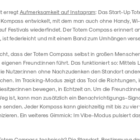
t erregt
Aufmerksamkeit auf Instagram
: Das Start-Up To
n Kompass entwickelt, mit dem man auch ohne Handy, Wi-
auf Festivals wiederfindet. Der Totem Compass erinnert a
k, ist federleicht und mit einem Band zum Umhängen vers
richt, dass der Totem Compass selbst in großen Mensch
 eigenen Freund:innen führt. Das funktioniert so: Mittels
ie Nutzer:innen ohne Nachzudenken den Standort andere
hen. Im Tracking-Modus zeigt das Tool die Richtungen, in
itzer:innen bewegen, in Echtzeit an. Um die Freund:inne
g ist, kann man zusätzlich ein Benachrichtigungs-Signa
senden. Jeder Kompass kann gleichzeitig mit bis zu vier
eren. Ein weiteres Gimmick: Im Vibe-Modus pulsiert das
r Totem Compass technisch? Die Standort-Bestimmung der