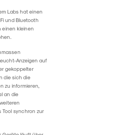
tem Labs hat einen
Fi und Bluetooth
n einen kleinen
ehen.
enmassen
 Leucht-Anzeigen auf
r gekoppelter
 die sich die
n zu informieren,
l an die
 weiteren
 Tool synchron zur
 Geräte läuft über