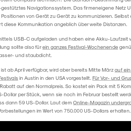
n-gestütztes Navigationssystem. Das firmeneigene Netz 
 Positionen von Gerät zu Gerät zu kommunizieren. Selbst 
rt diese Kommunikation angeblich über weite Distanzen.
ittels USB-C aufgeladen und haben eine Akku-Laufzeit v
ung sollte also für
ein ganzes Festival-Wochenende
genü
wasser- und staubdicht.
t ab April verfügbar, wird aber bereits Mitte März
auf ei
stivals
in Austin in den USA vorgestellt.
Für Vor- und Gr
n Rabatt auf den Normalpreis. So kostet ein Pack mit 5 K
-Dollar per Stück, wenn sie noch im Februar bestellt wer
ss dann 59 US-Dollar. Laut dem
Online-Magazin underg
Vorbestellungen im Wert von 750.000 US-Dollars erhalten.