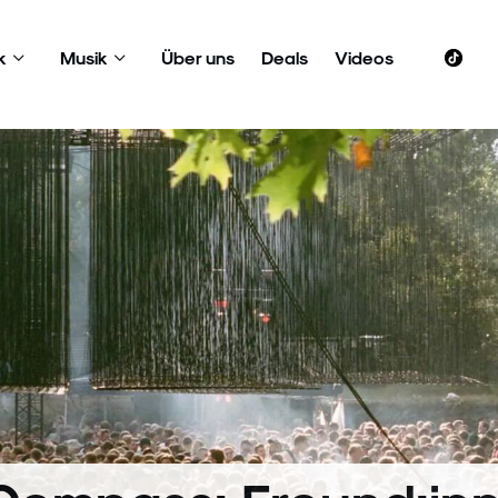
k
Musik
Über uns
Deals
Videos