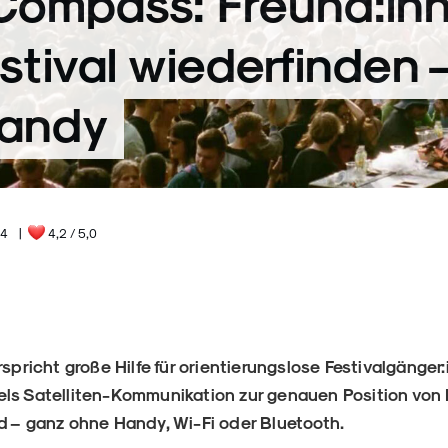
Compass: Freund:inn
tival wiederfinden 
andy
24
|
4,2
/ 5,0
rspricht große Hilfe für orientierungslose Festivalgänger
els Satelliten-Kommunikation zur genauen Position von
d – ganz ohne Handy, Wi-Fi oder Bluetooth.