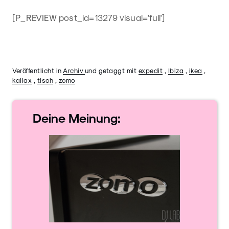
[P_REVIEW post_id=13279 visual='full']
Veröffentlicht in
Archiv
und getaggt mit
expedit
,
Ibiza
,
ikea
,
kallax
,
tisch
,
zomo
Deine
Meinung: