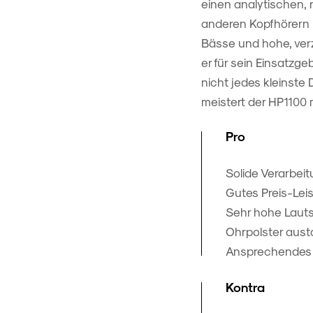
einen analytischen,
anderen Kopfhörern 
Bässe und hohe, verz
er für sein Einsatzge
nicht jedes kleinste
meistert der HP1100 
Pro
Solide Verarbei
Gutes Preis-Lei
Sehr hohe Lauts
Ohrpolster aus
Ansprechendes
Kontra