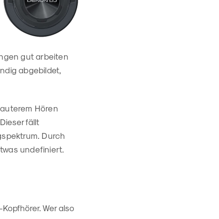
ngen gut arbeiten
ndig abgebildet,
 lauterem Hören
ieser fällt
gspektrum. Durch
was undefiniert.
-Kopfhörer. Wer also