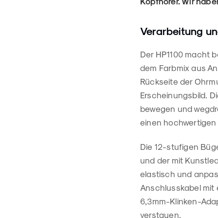
Kopfhörer. Wir hab
Verarbeitung un
Der HP1100 macht be
dem Farbmix aus Ant
Rückseite der Ohrm
Erscheinungsbild. 
bewegen und wegdreh
einen hochwertigen 
Die 12-stufigen Büg
und der mit Kunstle
elastisch und anpas
Anschlusskabel mit e
6,3mm-Klinken-Adapt
verstauen.