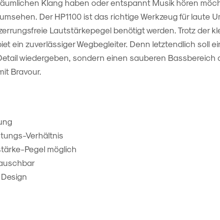
 räumlichen Klang haben oder entspannt Musik hören möcht
umsehen. Der HP1100 ist das richtige Werkzeug für laute 
errungsfreie Lautstärkepegel benötigt werden. Trotz der k
biet ein zuverlässiger Wegbegleiter. Denn letztendlich soll e
 Detail wiedergeben, sondern einen sauberen Bassbereich 
mit Bravour.
tung
stungs-Verhältnis
tärke-Pegel möglich
tauschbar
 Design