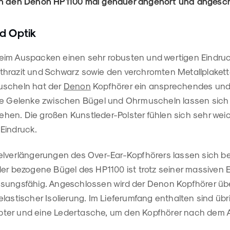
en den Denon HP1100 mal genauer angehört und angesc
d Optik
im Auspacken einen sehr robusten und wertigen Eindruck
hrazit und Schwarz sowie den verchromten Metallplakett
uscheln hat der
Denon
Kopfhörer ein ansprechendes und
Die Gelenke zwischen Bügel und Ohrmuscheln lassen sic
en. Die großen Kunstleder-Polster fühlen sich sehr we
Eindruck.
elverlängerungen des Over-Ear-Kopfhörers lassen sich bei
der bezogene Bügel des HP1100 ist trotz seiner massiven 
sungsfähig. Angeschlossen wird der Denon Kopfhörer über
lastischer Isolierung. Im Lieferumfang enthalten sind üb
er und eine Ledertasche, um den Kopfhörer nach dem Auf