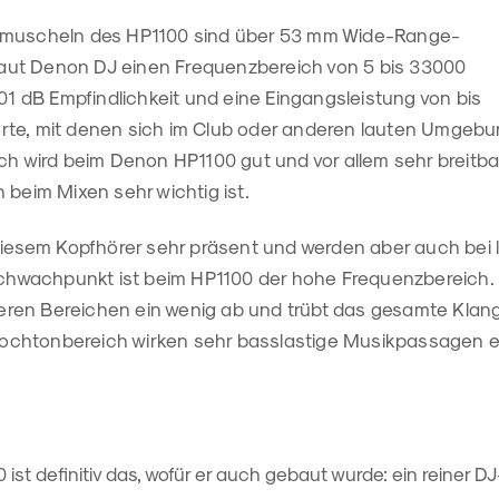
rmuscheln des HP1100 sind über 53 mm Wide-Range-
e laut Denon DJ einen Frequenzbereich von 5 bis 33000
101 dB Empfindlichkeit und eine Eingangsleistung von bis
te, mit denen sich im Club oder anderen lauten Umgebu
ch wird beim Denon HP1100 gut und vor allem sehr breitba
 beim Mixen sehr wichtig ist.
 diesem Kopfhörer sehr präsent und werden aber auch bei
Schwachpunkt ist beim HP1100 der hohe Frequenzbereich. D
ren Bereichen ein wenig ab und trübt das gesamte Klan
chtonbereich wirken sehr basslastige Musikpassagen et
st definitiv das, wofür er auch gebaut wurde: ein reiner DJ