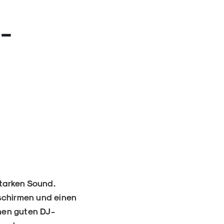
J-
tarken Sound.
schirmen und einen
nen guten DJ-