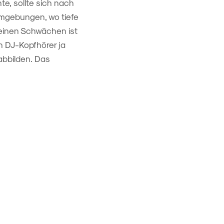
e, sollte sich nach
Umgebungen, wo tiefe
leinen Schwächen ist
in DJ-Kopfhörer ja
abbilden. Das