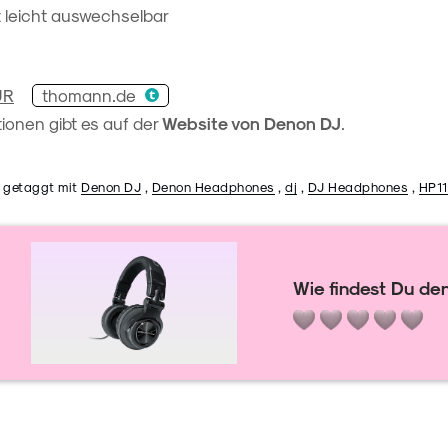
t leicht auswechselbar
thomann.de
UR
ionen gibt es auf der
Website von Denon DJ
.
 getaggt mit
Denon DJ
,
Denon Headphones
,
dj
,
DJ Headphones
,
HP1
Wie findest Du den