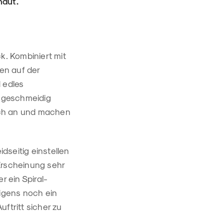
haut.
. Kombiniert mit
en auf der
 edles
h geschmeidig
ich an und machen
dseitig einstellen
Erscheinung sehr
 ein Spiral-
rigens noch ein
tritt sicher zu