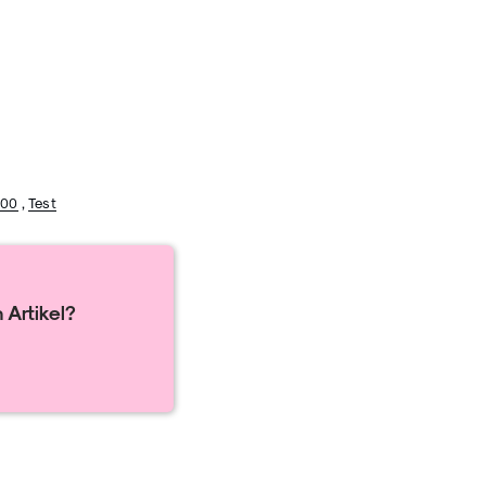
100
,
Test
 Artikel?