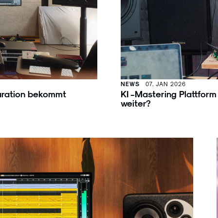
NEWS
07. JAN 2026
paration bekommt
KI -Mastering Plattfor
weiter?