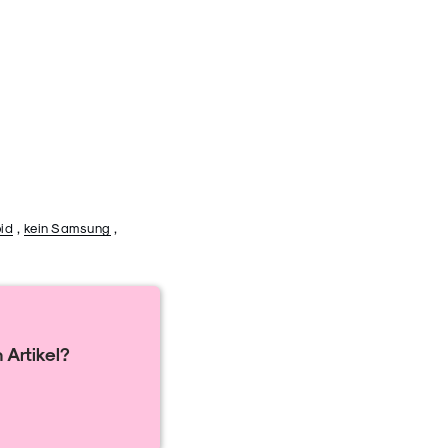
oid
,
kein Samsung
,
 Artikel?