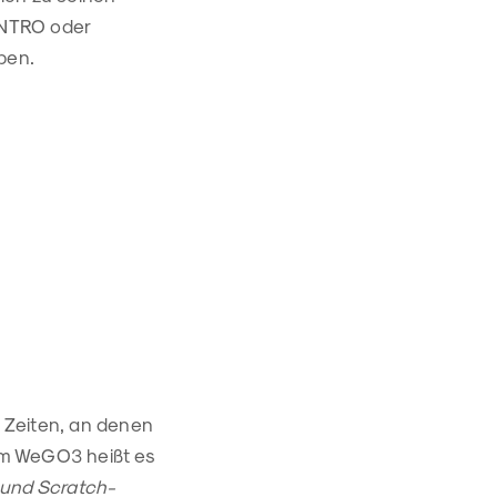
INTRO oder
ben.
n Zeiten, an denen
im WeGO3 heißt es
 und Scratch-