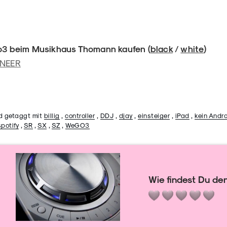
 beim Musikhaus Thomann kaufen (
black
/
white
)
ONEER
d getaggt mit
billig
,
controller
,
DDJ
,
djay
,
einsteiger
,
iPad
,
kein Andr
spotify
,
SR
,
SX
,
SZ
,
WeGO3
Wie findest Du den