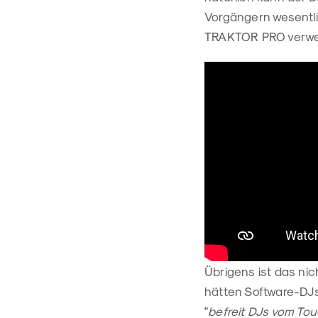
Vorgängern wesentl
TRAKTOR PRO verwen
Übrigens ist das nic
hätten Software-DJs
"
befreit DJs vom To