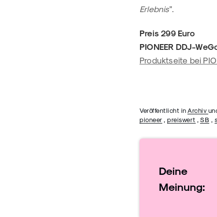
Erlebnis
".
Preis 299 Euro
PIONEER DDJ-WeGo3
Produktseite bei PI
Veröffentlicht in
Archiv
un
pioneer
,
preiswert
,
SB
,
Deine
Meinung: