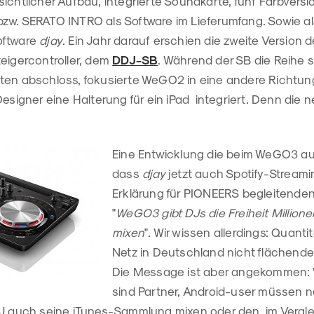
ichtlicher Aufbau, integrierte Soundkarte, fünf Farbvers
zw. SERATO INTRO als Software im Lieferumfang. Sowie als
oftware
djay
. Ein Jahr darauf erschien die zweite Version 
teigercontroller, dem
DDJ-SB
. Während der SB die Reihe 
ten abschloss, fokusierte WeGO2 in eine andere Richtu
Designer eine Halterung für ein iPad integriert. Denn die
Eine Entwicklung die beim WeGO3 au
dass
djay
jetzt auch Spotify-Streamin
Erklärung für PIONEERS begleitende
"
WeGO3 gibt DJs die Freiheit Millione
mixen
". Wir wissen allerdings: Quantit
Netz in Deutschland nicht flächend
Die Message ist aber angekommen:
sind Partner, Android-user müssen 
DJ auch seine iTunes-Sammlung mixen oder den, im Vergle