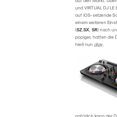
auf den Markt. Übers
und VIRTUAL DJ LE b
auf iOS-setzende S
einem weiteren Eins
(
SZ
,
SX
,
SR
) nach un
popiger, hatten die 
hieß nun
djay
.
natürlich kann der 