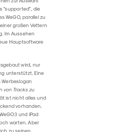
ionen zur Auswahl
 "supported", die
des WeGO, parallel zu
seiner großen Vettern
ng. Im Aussehen
 neue Hauptsoftware
sgebaut wird, nur
g unterstützt. Eine
n Werbeslogan
n von Tracks zu
ät ist nicht alles und
eckend vorhanden.
 WeGO3 und iPad
noch warten. Aber
ich zu seinen