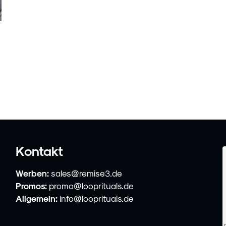
Kontakt
Werben:
sales@remise3.de
Promos:
promo@looprituals.de
Allgemein:
info@looprituals.de