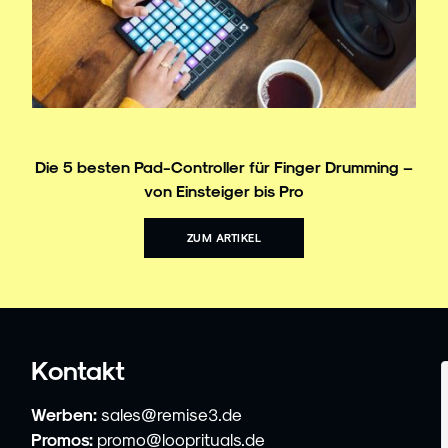
Die 5 besten Pad-Controller für Finger Drumming –
von Einsteiger bis Pro
ZUM ARTIKEL
Kontakt
Werben:
sales@remise3.de
Promos:
promo@looprituals.de