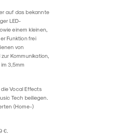
ler auf das bekannte
iger LED-
sowie einem kleinen,
er Funktion frei
dienen von
l zur Kommunikation,
t im 3,5mm
die Vocal Effects
sic Tech beiliegen.
erten (Home-)
9 €.