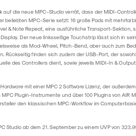
ck auf die neue MPC-Studio verrät, dass der MIDI-Control
r beliebten MPC-Serie setzt: 16 große Pads mit mehrfarb
vel & Note Repeat, eine ausführliche Transport-Sektion, 
splay. Der neue linksseitige Touchstrip lässt sich in sein
ielsweise als Mod-Wheel, Pitch-Bend, aber auch zum Be
. Rückseitig finden sich zudem der USB-Port, der sowoh
elle des Controllers dient, sowie jeweils MIDI-In & Outpu
e Hardware mit einer MPC 2 Software Lizenz, der außerdem 
n MPC Plugin-Instrumente und über 100 Plugins von AIR Mu
ersteller den klassischen MPC-Workflow im Computerbasi
 MPC Studio ab dem 21. September zu einem UVP von 323,9