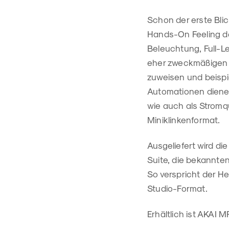
Schon der erste Bli
Hands-On Feeling de
Beleuchtung, Full-Le
eher zweckmäßigen Di
zuweisen und beisp
Automationen dienen
wie auch als Stromqu
Miniklinkenformat.
Ausgeliefert wird di
Suite, die bekannte
So verspricht der H
Studio-Format.
Erhältlich ist AKAI