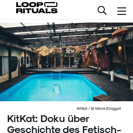
KitKat / © Marie Staggat
KitKat: Doku über
Geschichte des Fetisch-