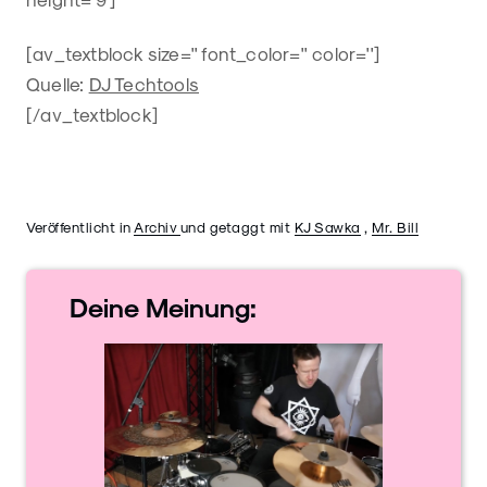
[av_textblock size='' font_color='' color='']
Quelle:
DJ Techtools
[/av_textblock]
Veröffentlicht in
Archiv
und getaggt mit
KJ Sawka
,
Mr. Bill
Deine
Meinung: