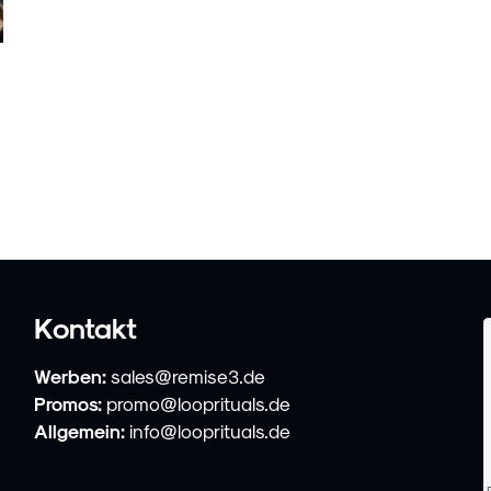
Kontakt
Werben:
sales@remise3.de
Promos:
promo@looprituals.de
Allgemein:
info@looprituals.de