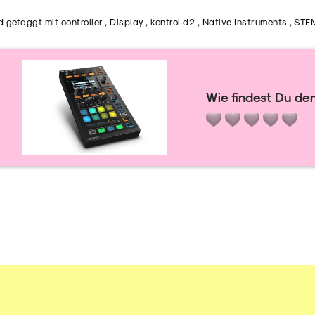
d getaggt mit
controller
,
Display
,
kontrol d2
,
Native Instruments
,
STE
Wie findest Du den