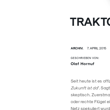
TRAKT
ARCHIV.
7. APRIL 2015
GESCHRIEBEN VON:
Olaf Hornuf
Seit heute ist es of
Zukunft ist da
". Sagt
skeptisch. Zuerstmal
oder rechte Flügel 
Netz spekuliert wur