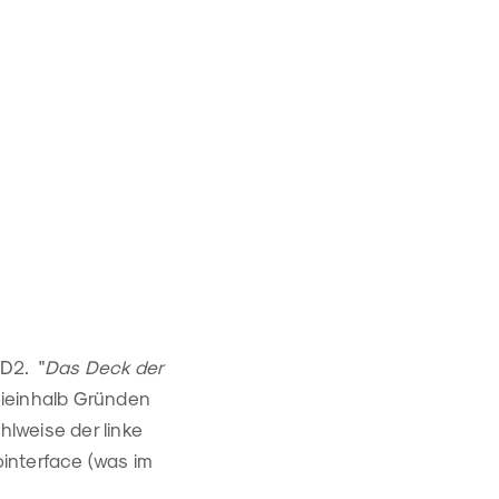
 D2. "
Das Deck der
eieinhalb Gründen
hlweise der linke
interface (was im