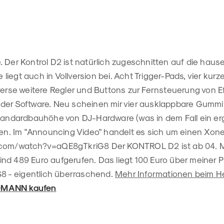
 Der Kontrol D2 ist natürlich zugeschnitten auf die haus
 liegt auch in Vollversion bei. Acht Trigger-Pads, vier kurz
verse weitere Regler und Buttons zur Fernsteuerung von E
der Software. Neu scheinen mir vier ausklappbare Gumm
Standardbauhöhe von DJ-Hardware (was in dem Fall ein e
ngen. Im "Announcing Video" handelt es sich um einen Xon
.com/watch?v=aQE8gTkriG8 Der KONTROL D2 ist ab 04. M
h sind 489 Euro aufgerufen. Das liegt 100 Euro über meine
S8 - eigentlich überraschend.
Mehr Informationen beim He
OMANN kaufen