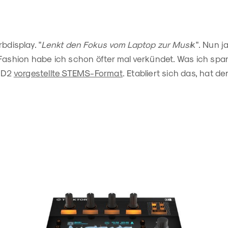
bdisplay. "
Lenkt den Fokus vom Laptop zur Musi
k". Nun j
Fashion habe ich schon öfter mal verkündet. Was ich span
m D2
vorgestellte STEMS-Format
. Etabliert sich das, hat d