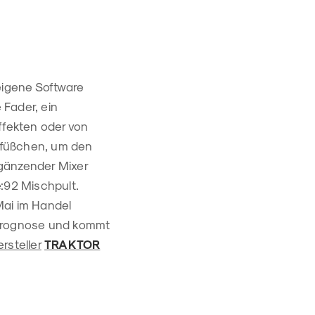
eigene Software
e Fader, ein
ffekten oder von
ifüßchen, um den
rgänzender Mixer
e:92 Mischpult.
ai im Handel
r Prognose und kommt
rsteller
TRAKTOR