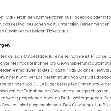
en: Markiert in den Kommentaren auf
Facebook
oder
Ins
 das Festival besuchen wollt. Unter allen Teilnehmenden 
en Gewinner der beiden Tickets aus.
ngen
tenlos. Das Mindestalter für eine Teilnahme ist 14 Jahre. D
suchte Mehrfachteilnahme pro Gewinnspiel führt automati
werden einmal zwei Tickets (1 x 2) für das Balance Festival
ewinnerin wird per Los bestimmt und von uns via Facebo
rbeiter:innen von DJ LAB, der beteiligten Firmen sowie de
sind von der Teilnahme am Gewinnspiel ausgeschlossen. 
en weder gespeichert noch an Dritte weitergegeben. De
 Gewinns sind ausgeschlossen. Das Gewinnspiel läufts v