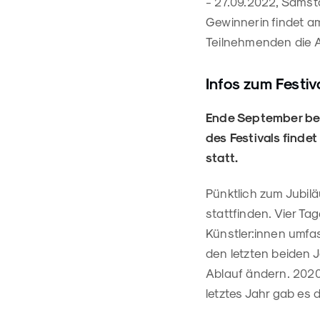
- 27.09.2022, Samsta
Gewinnerin findet a
Teilnehmenden die 
Infos zum Festiv
Ende September begi
des Festivals finde
statt.
Pünktlich zum Jubilä
stattfinden. Vier Ta
Künstler:innen umfass
den letzten beiden
Ablauf ändern. 2020
letztes Jahr gab es 