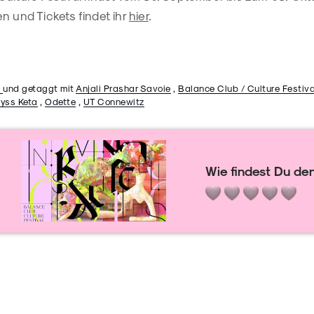
n und Tickets findet ihr
hier
.
n
und getaggt mit
Anjali Prashar Savoie
,
Balance Club / Culture Festiva
yss Keta
,
Odette
,
UT Connewitz
Wie findest Du den