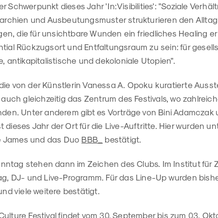
 Schwerpunkt dieses Jahr 'In:Visibilities': "Soziale Verhält
erarchien und Ausbeutungsmuster strukturieren den Allta
n, die für unsichtbare Wunden ein friedliches Healing e
tial Rückzugsort und Entfaltungsraum zu sein: für gesells
e, antikapitalistische und dekoloniale Utopien".
die von der Künstlerin Vanessa A. Opoku kuratierte Ausst
t auch gleichzeitig das Zentrum des Festivals, wo zahlrei
inden. Unter anderem gibt es Vorträge von Bini Adamczak
 dieses Jahr der Ort für die Live-Auftritte. Hier wurden 
e James und das Duo
BBB_
bestätigt.
ntag stehen dann im Zeichen des Clubs. Im Institut für 
tag, DJ- und Live-Programm. Für das Line-Up wurden bish
und viele weitere bestätigt.
ulture Festival findet vom 30. September bis zum 03. Oktob