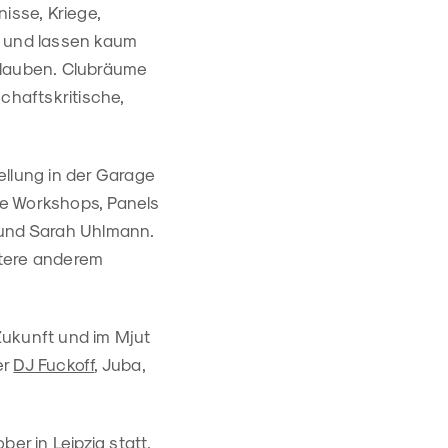
nisse, Kriege,
g und lassen kaum
rlauben. Clubräume
chaftskritische,
ellung in der Garage
che Workshops, Panels
 und Sarah Uhlmann.
untere anderem
Zukunft und im Mjut
er
DJ Fuckoff
, Juba,
er in Leipzig statt.