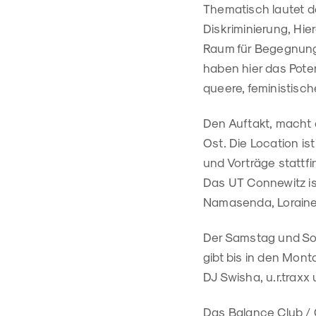
Thematisch lautet der
Diskriminierung, Hi
Raum für Begegnunge
haben hier das Poten
queere, feministisch
Den Auftakt, macht 
Ost. Die Location is
und Vorträge stattf
Das UT Connewitz ist
Namasenda, Lorain
Der Samstag und Son
gibt bis in den Mon
DJ Swisha, u.r.traxx 
Das Balance Club / C