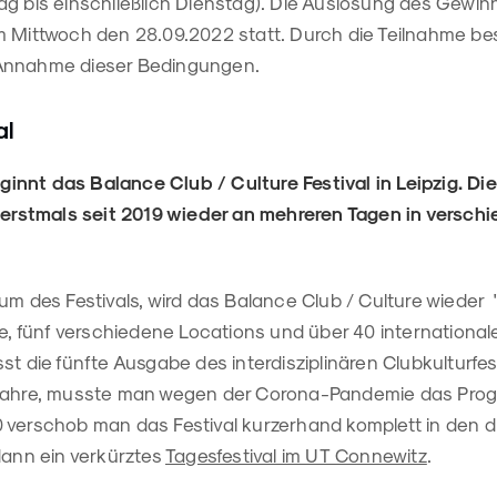
g bis einschließlich Dienstag). Die Auslosung des Gewinn
m Mittwoch den 28.09.2022 statt. Durch die Teilnahme be
Annahme dieser Bedingungen.
al
nnt das Balance Club / Culture Festival in Leipzig. Di
t erstmals seit 2019 wieder an mehreren Tagen in versc
um des Festivals, wird das Balance Club / Culture wieder 
ge, fünf verschiedene Locations und über 40 international
t die fünfte Ausgabe des interdisziplinären Clubkulturfesti
 Jahre, musste man wegen der Corona-Pandemie das Pr
 verschob man das Festival kurzerhand komplett in den d
dann ein verkürztes
Tagesfestival im UT Connewitz
.