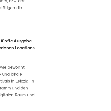
ers, bzw. der
stätigen die
e fünfte Ausgabe
hiedenen Locations
'wie gewohnt'
e und lokale
vals in Leipzig. In
ogramm und den
igitalen Raum und