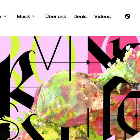
k
Musik
Über uns
Deals
Videos