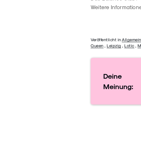
Weitere Informatione
Veröffentlicht in
Allgemei
Queen
,
Leipzig
,
Lotic
,
M
Deine
Meinung: