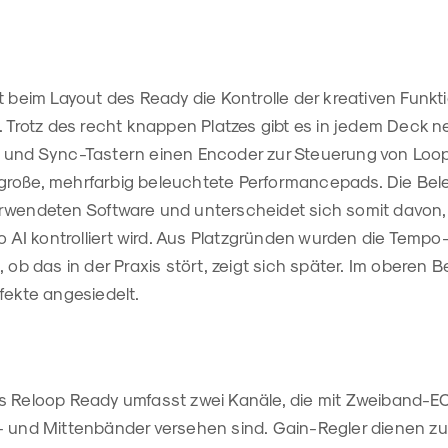
t beim Layout des Ready die Kontrolle der kreativen Funkt
t. Trotz des recht knappen Platzes gibt es in jedem Deck
 und Sync-Tastern einen Encoder zur Steuerung von Loo
roße, mehrfarbig beleuchtete Performancepads. Die Bele
rwendeten Software und unterscheidet sich somit davon,
ro AI kontrolliert wird. Aus Platzgründen wurden die Tempo
 ob das in der Praxis stört, zeigt sich später. Im oberen B
fekte angesiedelt.
s Reloop Ready umfasst zwei Kanäle, die mit Zweiband-E
- und Mittenbänder versehen sind. Gain-Regler dienen zu