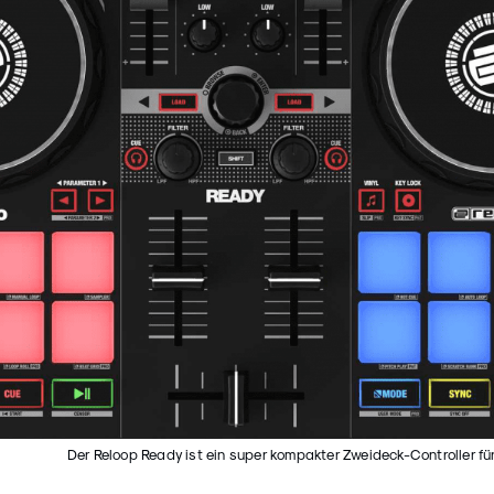
Der Reloop Ready ist ein super kompakter Zweideck-Controller für