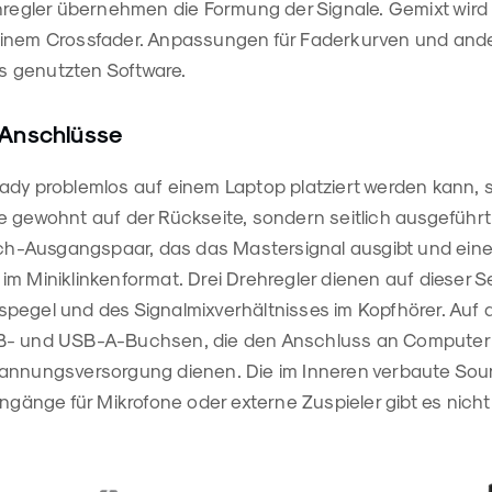
hregler übernehmen die Formung der Signale. Gemixt wird 
einem Crossfader. Anpassungen für Faderkurven und and
ils genutzten Software.
 Anschlüsse
ady problemlos auf einem Laptop platziert werden kann, 
e gewohnt auf der Rückseite, sondern seitlich ausgeführt
inch-Ausgangspaar, das das Mastersignal ausgibt und ein
m Miniklinkenformat. Drei Drehregler dienen auf dieser S
pegel und des Signalmixverhältnisses im Kopfhörer. Auf d
B- und USB-A-Buchsen, die den Anschluss an Computer 
annungsversorgung dienen. Die im Inneren verbaute Soun
ingänge für Mikrofone oder externe Zuspieler gibt es nicht