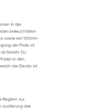
ionen in der
 neben beleuchteten
ps sowie ein 100mm-
gung der Pads ist
 ob Serato DJ
-Fader in den
ereich der Decks ist
Q-Reglern zur
r Justierung des