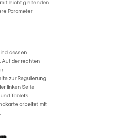
mit leicht gleitenden
ere Parameter
sind dessen
. Auf der rechten
en
eite zur Regulierung
er linken Seite
und Tablets
dkarte arbeitet mit
.