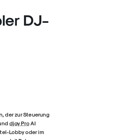
ler DJ-
n, der zur Steuerung
 und
djay Pro
AI
tel-Lobby oder im