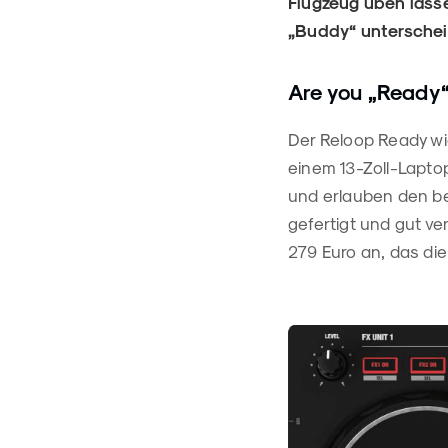
Flugzeug üben lass
„Buddy“ unterschei
Are you „Ready
Der Reloop Ready wie
einem 13-Zoll-Lapto
und erlauben den be
gefertigt und gut ve
279 Euro an, das die