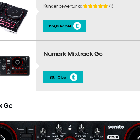
Kundenbewertung:
(1)
139,00€ bei
Numark Mixtrack Go
89.-€ bei
k Go