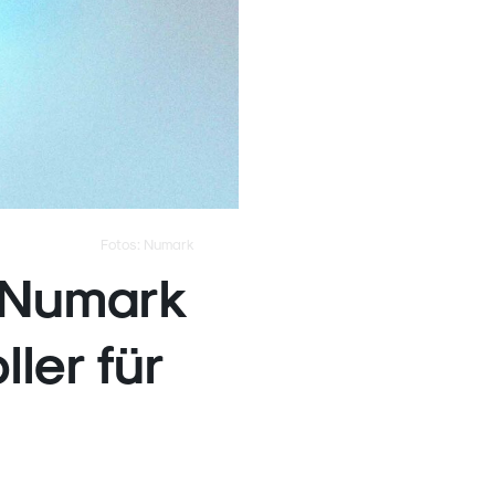
Fotos: Numark
 Numark
ler für