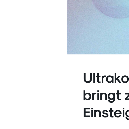
Ultrak
bringt 
Einstei