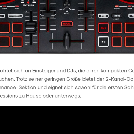
richtet sich an Einsteiger und DJs, die einen kompakten Co
chen. Trotz seiner geringen Größe bietet der 2-Kanal-Con
ance-Sektion und eignet sich sowohl für die ersten Schri
Sessions zu Hause oder unterwegs.