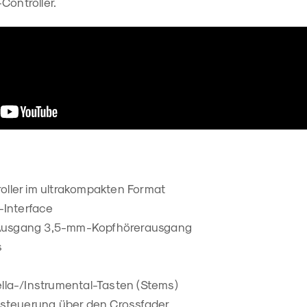
Controller.
ller im ultrakompakten Format
-Interface
usgang 3,5-mm-Kopfhörerausgang
s
lla-/Instrumental-Tasten (Stems)
tsteuerung über den Crossfader