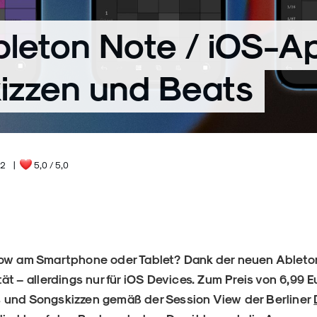
bleton Note / iOS-Ap
izzen und Beats
22
|
5,0
/ 5,0
low am Smartphone oder Tablet? Dank der neuen Ableto
ät – allerdings nur für iOS Devices. Zum Preis von 6,99 E
 und Songskizzen gemäß der Session View der Berliner