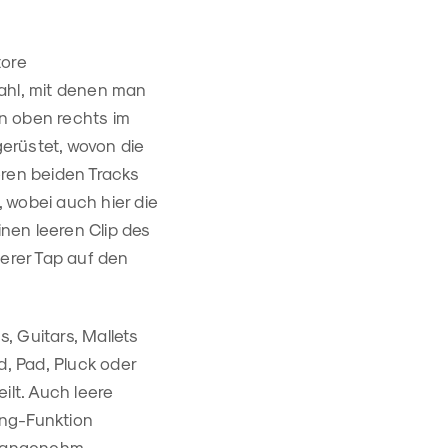
tore
ahl, mit denen man
n oben rechts im
gerüstet, wovon die
eren beiden Tracks
 wobei auch hier die
nen leeren Clip des
terer Tap auf den
, Guitars, Mallets
d, Pad, Pluck oder
ilt. Auch leere
ing-Funktion
ek angenehm