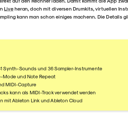
direkt auf den Rechner laden. Damit kommt die App zwa
on
Live
heran, doch mit diversen Drumkits, virtuellen Ins
mpling kann man schon einiges machenn. Die Details gibt
61 Synth-Sounds und 36 Sampler-Instrumente
le-Mode und Note Repeat
nd MIDI-Capture
racks kann als MIDI-Track verwendet werden
n mit Ableton Link und Ableton Cloud