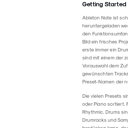
Getting Started
Ableton Note ist sc
heruntergeladen we
den Funktionsumfang
Bild ein frisches Pr
erste immer ein Dru
sind mit einem der 
Vorauswahl dem Zufa
gewünschten Tracks o
Preset-Namen der nu
Die vielen Presets 
oder Piano sortiert.
Rhythmic. Drums sind
Drumracks und Sampl
bestücken kann, doc