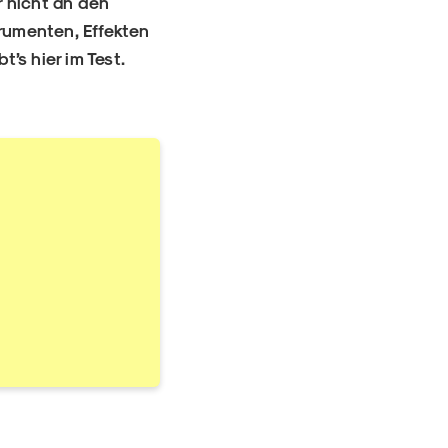
r nicht an den
trumenten, Effekten
’s hier im Test.