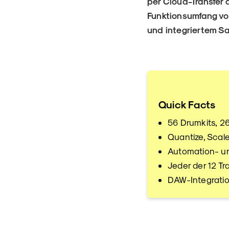
per Cloud-Transfer 
Funktionsumfang v
und integriertem Sa
Quick Facts
56 Drumkits, 2
Quantize, Sca
Automation- u
Jeder der 12 T
DAW-Integratio