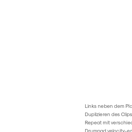
Links neben dem Play
Duplizieren des Cli
Repeat mit verschie
Drumpad velocity-emp