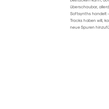
überschaubar, allerd
Softsynths handelt –
Tracks haben will, k
neue Spuren hinzuf