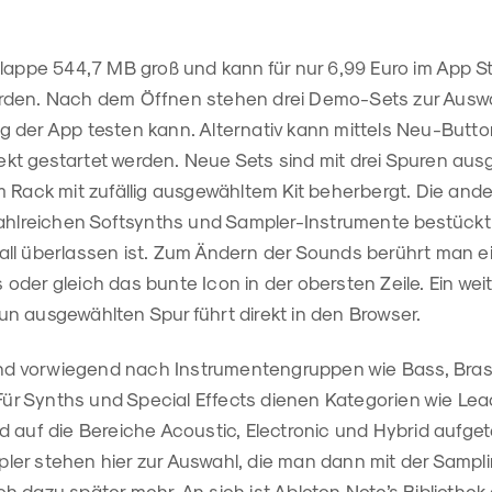
hlappe 544,7 MB groß und kann für nur 6,99 Euro im App S
rden. Nach dem Öffnen stehen drei Demo-Sets zur Ausw
 der App testen kann. Alternativ kann mittels Neu-Butto
ojekt gestartet werden. Neue Sets sind mit drei Spuren aus
m Rack mit zufällig ausgewähltem Kit beherbergt. Die and
zahlreichen Softsynths und Sampler-Instrumente bestückt,
ll überlassen ist. Zum Ändern der Sounds berührt man ei
der gleich das bunte Icon in der obersten Zeile. Ein wei
n ausgewählten Spur führt direkt in den Browser.
sind vorwiegend nach Instrumentengruppen wie Bass, Brass
 Für Synths und Special Effects dienen Kategorien wie Lea
 auf die Bereiche Acoustic, Electronic und Hybrid aufgete
er stehen hier zur Auswahl, die man dann mit der Sampl
h dazu später mehr. An sich ist Ableton Note’s Biblioth