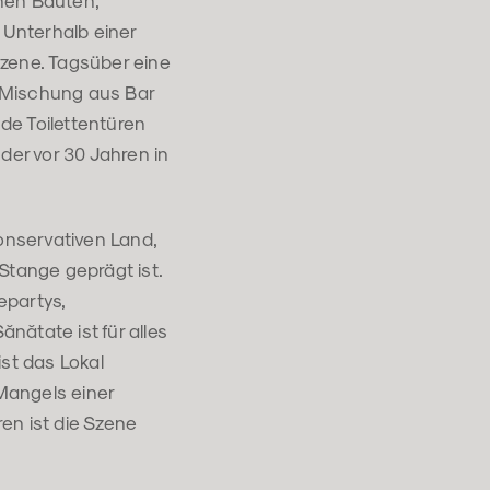
chen Bauten,
 Unterhalb einer
szene. Tagsüber eine
 Mischung aus Bar
nde Toilettentüren
der vor 30 Jahren in
konservativen Land,
tange geprägt ist.
epartys,
nătate ist für alles
ist das Lokal
 Mangels einer
en ist die Szene