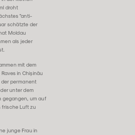
ml droht
chstes "anti-
uar schätzte der
 hat Moldau
men als jeder
t.
usammen mit dem
e Raves in Chișinău
t der permanent
 der unter dem
n gegangen, um auf
frische Luft zu
ne junge Frau in