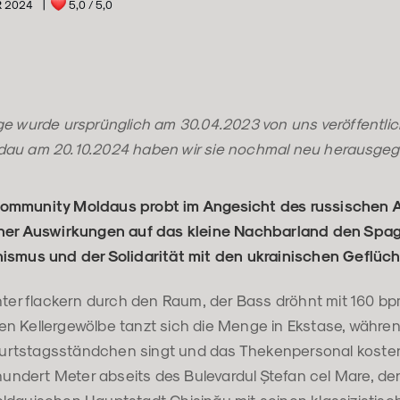
R 2024
|
5,0
/ 5,0
ge wurde ursprünglich am 30.04.2023 von uns veröffentlic
dau am 20.10.2024 haben wir sie nochmal neu herausge
ommunity Moldaus probt im Angesicht des russischen An
iner Auswirkungen auf das kleine Nachbarland den Spa
ismus und der Solidarität mit den ukrainischen Geflüch
chter flackern durch den Raum, der Bass dröhnt mit 160 b
n Kellergewölbe tanzt sich die Menge in Ekstase, währe
rtstagsständchen singt und das Thekenpersonal kost
 hundert Meter abseits des Bulevardul Ștefan cel Mare, der