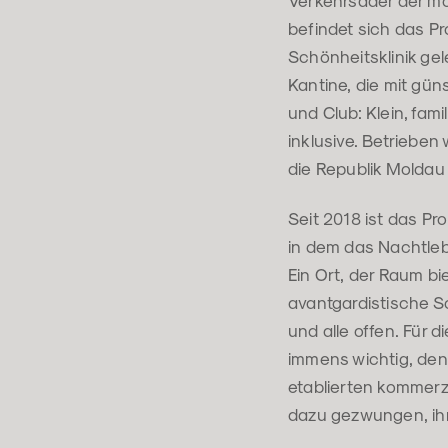
Verkehrsader der mo
befindet sich das Pr
Schönheitsklinik ge
Kantine, die mit gü
und Club: Klein, fam
inklusive. Betrieben
die Republik Moldau
Seit 2018 ist das Pr
in dem das Nachtleb
Ein Ort, der Raum bi
avantgardistische S
und alle offen. Für 
immens wichtig, denn
etablierten kommerz
dazu gezwungen, ihr