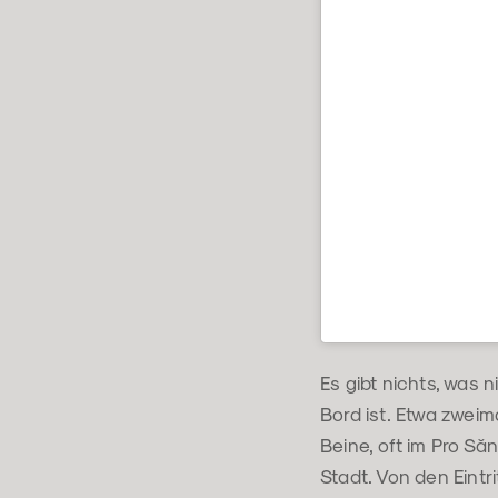
Es gibt nichts, was 
Bord ist. Etwa zweim
Beine, oft im Pro Să
Stadt. Von den Eintr