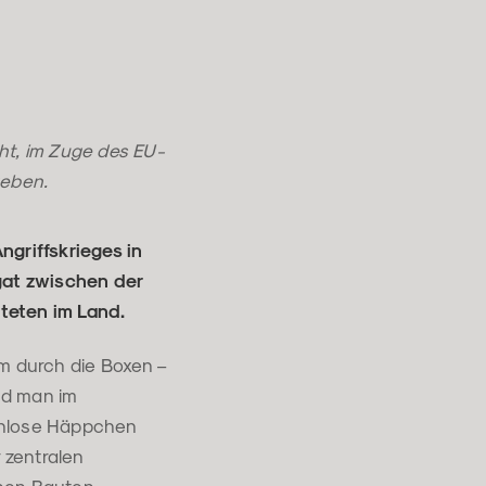
ht, im Zuge des EU-
geben.
griffskrieges in
gat zwischen der
teten im Land.
pm durch die Boxen –
nd man im
enlose Häppchen
 zentralen