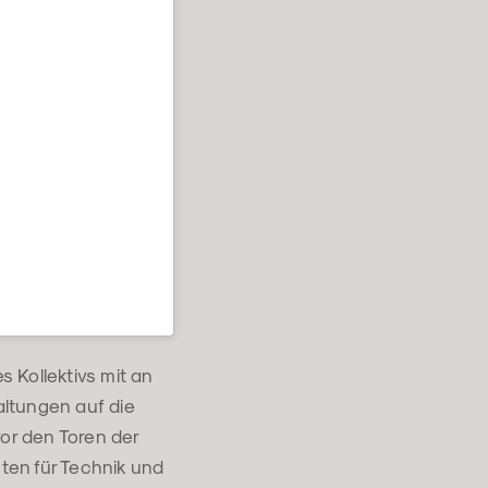
s Kollektivs mit an
altungen auf die
vor den Toren der
sten für Technik und