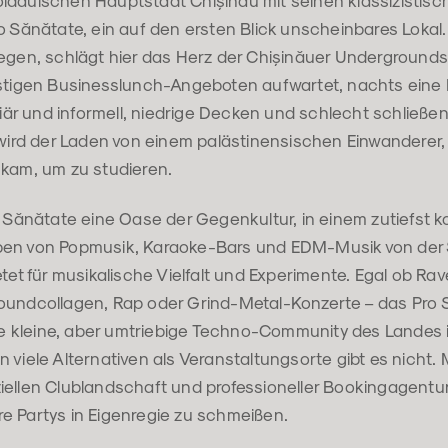
ldauischen Hauptstadt Chișinău mit seinen klassizistis
o Sănătate, ein auf den ersten Blick unscheinbares Lokal.
legen, schlägt hier das Herz der Chișinăuer Underground
nstigen Businesslunch-Angeboten aufwartet, nachts eine
iliär und informell, niedrige Decken und schlecht schließe
 wird der Laden von einem palästinensischen Einwanderer, 
 kam, um zu studieren.
o Sănătate eine Oase der Gegenkultur, in einem zutiefst 
en von Popmusik, Karaoke-Bars und EDM-Musik von der S
etet für musikalische Vielfalt und Experimente. Egal ob Rav
oundcollagen, Rap oder Grind-Metal-Konzerte – das Pro Să
die kleine, aber umtriebige Techno-Community des Landes 
 viele Alternativen als Veranstaltungsorte gibt es nicht.
iellen Clublandschaft und professioneller Bookingagentur
e Partys in Eigenregie zu schmeißen.