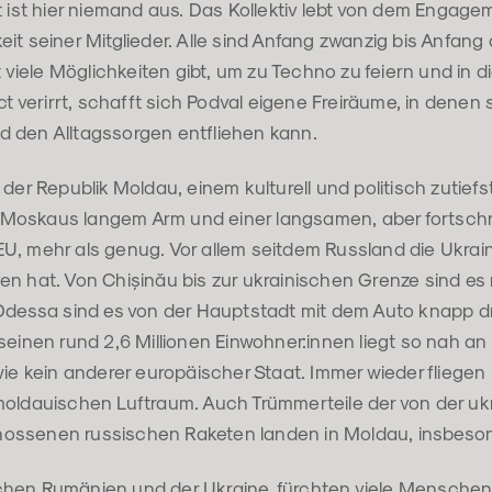
t ist hier niemand aus. Das Kollektiv lebt von dem Engag
t seiner Mitglieder. Alle sind Anfang zwanzig bis Anfang d
ht viele Möglichkeiten gibt, um zu Techno zu feiern und in 
Act verirrt, schafft sich Podval eigene Freiräume, in denen
 den Alltagssorgen entfliehen kann.
 der Republik Moldau, einem kulturell und politisch zutief
Moskaus langem Arm und einer langsamen, aber fortsch
U, mehr als genug. Vor allem seitdem Russland die Ukrai
en hat. Von Chișinău bis zur ukrainischen Grenze sind es
Odessa sind es von der Hauptstadt mit dem Auto knapp dre
seinen rund 2,6 Millionen Einwohner:innen liegt so nah an
wie kein anderer europäischer Staat. Immer wieder fliege
moldauischen Luftraum. Auch Trümmerteile der von der uk
ossenen russischen Raketen landen in Moldau, insbeson
hen Rumänien und der Ukraine, fürchten viele Menschen 