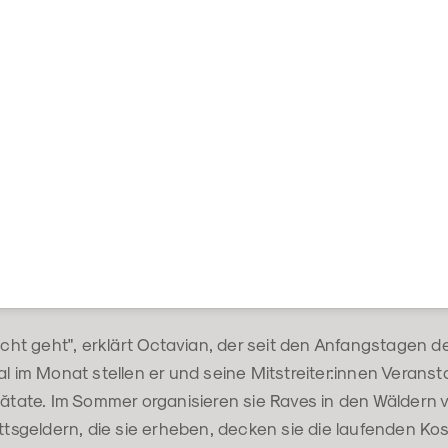
nicht geht", erklärt Octavian, der seit den Anfangstagen de
al im Monat stellen er und seine Mitstreiter:innen Veranst
nătate. Im Sommer organisieren sie Raves in den Wäldern 
ittsgeldern, die sie erheben, decken sie die laufenden Ko