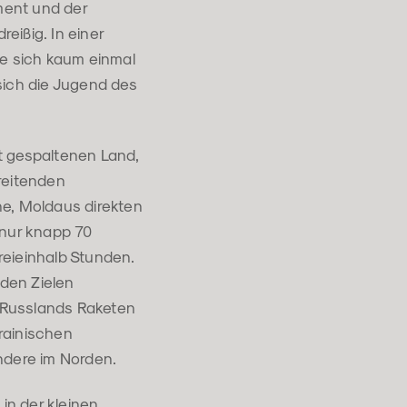
ement und der
reißig. In einer
die sich kaum einmal
 sich die Jugend des
st gespaltenen Land,
reitenden
ne, Moldaus direkten
 nur knapp 70
ieinhalb Stunden. ​​
 den Zielen
n Russlands Raketen
rainischen
dere im Norden.
in der kleinen