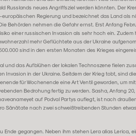
ald Russlands neues Angriffsziel werden könnten. Der Kre
-europäischen Regierung und bezeichnet das Land als nä
. Die Behörden nehmen die Gefahr ernst. Erst Anfang Febr
siko einer russischen Invasion als sehr hoch ein. Zudem
nwohnerzahl mehr Geflüchtete aus der Ukraine aufgenom
500.000 sind in den ersten Monaten des Krieges eingereis
al und das Aufblühen der lokalen Technoszene fielen z
n Invasion in der Ukraine. Seitdem der Krieg tobt, sind di
enende für Wochenende eine Art Ventil geworden, um mi
ebenden Bedrohung fertig zu werden. Sasha, Anfang 20,
veanameyet auf Podval Partys auflegt, ist nach drauße
Pro Sănătate nach zwei schweißtreibenden Stunden etwas 
zu Ende gegangen. Neben ihm stehen Lera alias Lerica, ei