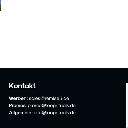
Kontakt
Werben:
sales@remise3.de
Promos:
promo@looprituals.de
Allgemein:
info@looprituals.de