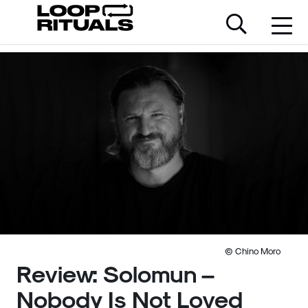
© Chino Moro
Review: Solomun –
Nobody Is Not Loved