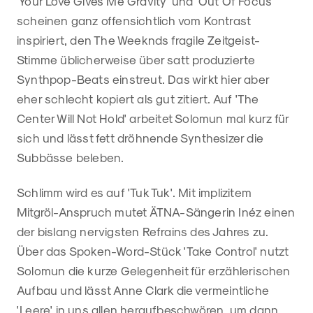
'Your Love Gives Me Gravity' und 'Out Of Focus'
scheinen ganz offensichtlich vom Kontrast
inspiriert, den The Weeknds fragile Zeitgeist-
Stimme üblicherweise über satt produzierte
Synthpop-Beats einstreut. Das wirkt hier aber
eher schlecht kopiert als gut zitiert. Auf 'The
Center Will Not Hold' arbeitet Solomun mal kurz für
sich und lässt fett dröhnende Synthesizer die
Subbässe beleben.
Schlimm wird es auf 'Tuk Tuk'. Mit implizitem
Mitgröl-Anspruch mutet ÄTNA-Sängerin Inéz einen
der bislang nervigsten Refrains des Jahres zu.
Über das Spoken-Word-Stück 'Take Control' nutzt
Solomun die kurze Gelegenheit für erzählerischen
Aufbau und lässt Anne Clark die vermeintliche
'Leere' in uns allen heraufbeschwören, um dann