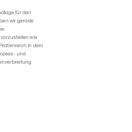
ndlage für den
eben wir gerade
es
 vorzustellen wie
Piratenreich in dem
rozess- und
enverbreitung