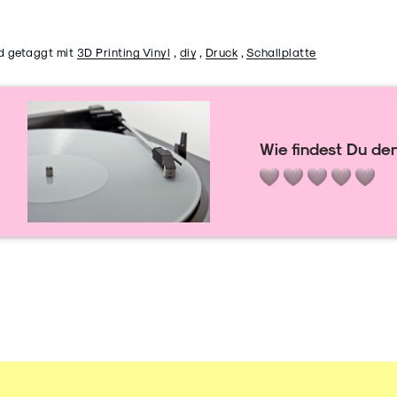
d getaggt mit
3D Printing Vinyl
,
diy
,
Druck
,
Schallplatte
Wie findest Du den