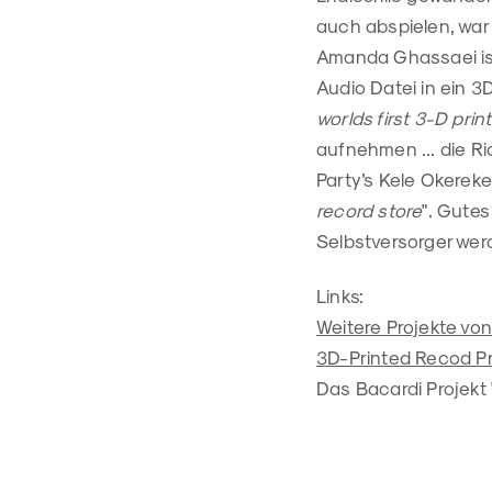
auch abspielen, war 
Amanda Ghassaei ist 
Audio Datei in ein 
worlds first 3-D prin
aufnehmen ... die R
Party’s Kele Okereke
record store
". Gutes
Selbstversorger we
Links:
Weitere Projekte v
3D-Printed Recod Pro
Das Bacardi Projekt 