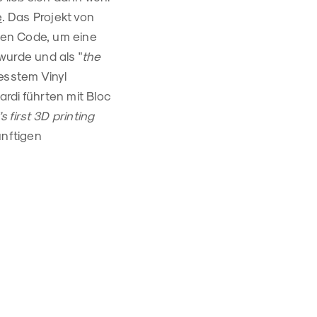
e
. Das Projekt von
inen Code, um eine
wurde und als "
the
resstem Vinyl
rdi führten mit Bloc
s first 3D printing
ünftigen