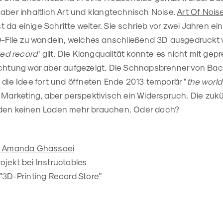
aber inhaltlich Art und klangtechnisch Noise.
Art Of Nois
da einige Schritte weiter. Sie schrieb vor zwei Jahren e
3D-File zu wandeln, welches anschließend 3D ausgedruckt 
ted record
" gilt. Die Klangqualität konnte es nicht mit gep
ichtung war aber aufgezeigt. Die Schnapsbrenner von Baca
 die Idee fort und öffneten Ende 2013 temporär "
the world’
 Marketing, aber perspektivisch ein Widerspruch. Die zuk
rden keinen Laden mehr brauchen. Oder doch?
on Amanda Ghassaei
jekt bei Instructables
"3D-Printing Record Store"