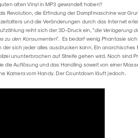
guten alten Vinyl in MP3 gewandelt haben?
als Revolution, die Erfindung der Dampfmaschine war Gru
ezeitalters und die Veränderungen durch das Internet erl
Aufzählung reiht sich der 3D-Druck ein, "
die Verlagerung d
es zu den Konsumenten
". Es bedarf wenig Phantasie sich
in der sich jeder alles ausdrucken kann. Ein anarchisches 
lizei ununterbrochen auf Streife gehen wird. Noch sind P
ie die Auflösung und das Handling soweit von einer Mass
eine Kamera vom Handy. Der Countdown läuft jedoch.