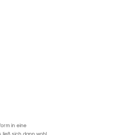
form in eine
 ließ sich dann wohl