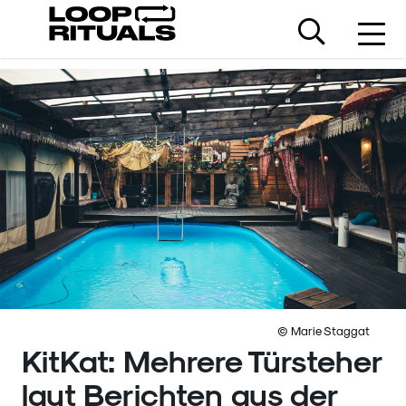
© Marie Staggat
KitKat: Mehrere Türsteher
laut Berichten aus der