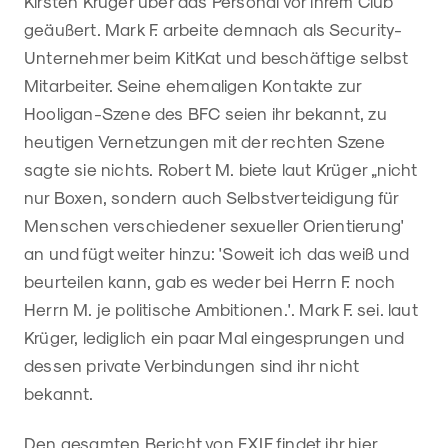
Kirsten Krüger über das Personal vor ihrem Club
geäußert. Mark F. arbeite demnach als Security-
Unternehmer beim KitKat und beschäftige selbst
Mitarbeiter. Seine ehemaligen Kontakte zur
Hooligan-Szene des BFC seien ihr bekannt, zu
heutigen Vernetzungen mit der rechten Szene
sagte sie nichts. Robert M. biete laut Krüger „nicht
nur Boxen, sondern auch Selbstverteidigung für
Menschen verschiedener sexueller Orientierung'
an und fügt weiter hinzu: 'Soweit ich das weiß und
beurteilen kann, gab es weder bei Herrn F. noch
Herrn M. je politische Ambitionen.'. Mark F. sei. laut
Krüger, lediglich ein paar Mal eingesprungen und
dessen private Verbindungen sind ihr nicht
bekannt.
Den gesamten Bericht von EXIF findet ihr
hier
.