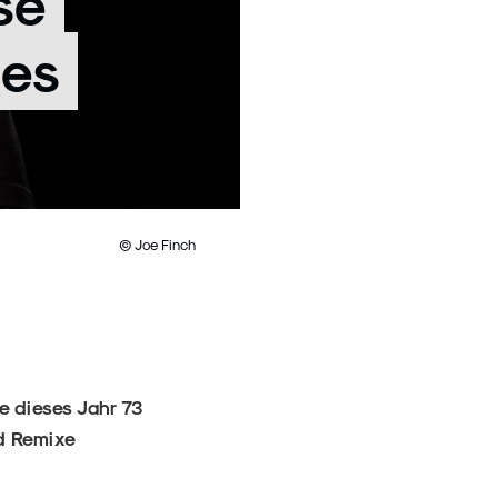
se
nes
© Joe Finch
e dieses Jahr 73
nd Remixe