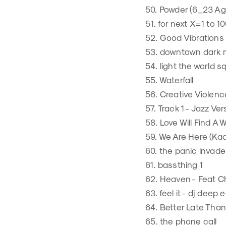
50. Powder (6_23 Ag
51. for next X=1 to
52. Good Vibrations 
53. downtown dark 
54. light the world s
55. Waterfall
56. Creative Violenc
57. Track 1 - Jazz Ve
58. Love Will Find A 
59. We Are Here (Kao
60. the panic invade
61. bassthing 1
62. Heaven - Feat 
63. feel it - dj deep e
64. Better Late Than
65. the phone call