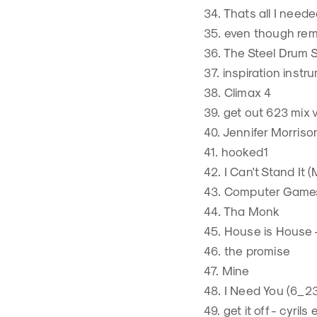
34. Thats all I need
35. even though rem
36. The Steel Drum 
37. inspiration instr
38. Climax 4
39. get out 623 mix 
40. Jennifer Morriso
41. hooked1
42. I Can't Stand It 
43. Computer Games 
44. Tha Monk
45. House is House -
46. the promise
47. Mine
48. I Need You (6_2
49. get it off - cyrils 