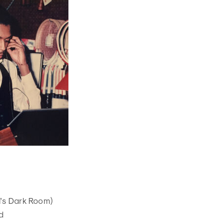
ri's Dark Room)
d