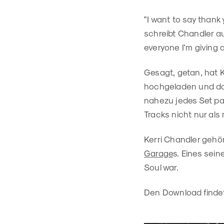
"I want to say than
schreibt Chandler au
everyone I'm giving 
Gesagt, getan, hat
hochgeladen und do
nahezu jedes Set pas
Tracks nicht nur al
Kerri Chandler gehö
Garage
s. Eines sein
Soul war.
Den Download findet