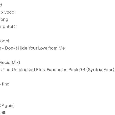
ed
ix vocal
Song
umental 2
vocal
n - Don-t Hide Your Love from Me
(Media Mix)
The Unreleased Files, Expansion Pack 0,4 (Syntax Error)
 final
3 Again)
edit