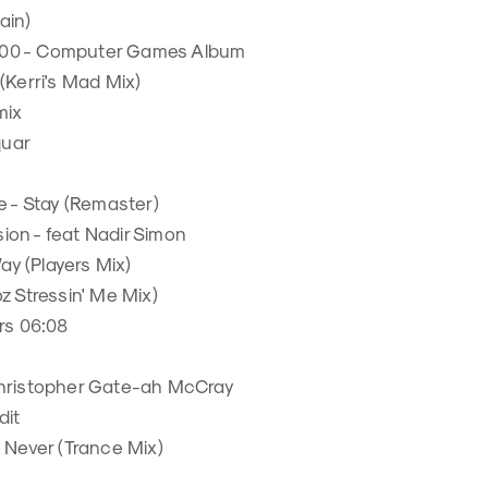
ain)
 1000 - Computer Games Album
(Kerri's Mad Mix)
mix
quar
e - Stay (Remaster)
rsion - feat Nadir Simon
Way (Players Mix)
z Stressin' Me Mix)
rs 06:08
Christopher Gate-ah McCray
dit
 Never (Trance Mix)