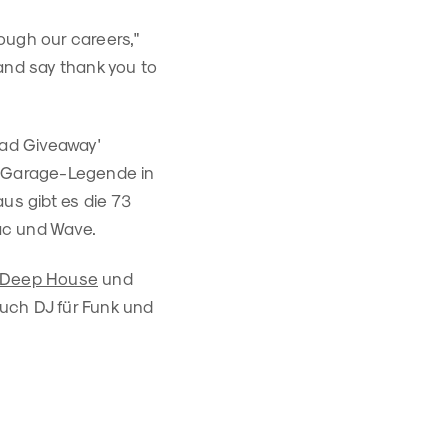
ough our careers,"
and say thank you to
ad Giveaway'
 Garage-Legende in
us gibt es die 73
ac und Wave.
Deep House
und
 auch DJ für Funk und