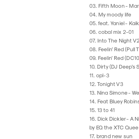
03. Fifth Moon - Ma
04. My moody life
05. feat. Yaniel - K
06. cobal mix 2-01
07. Into The Night V
08. Feelin' Red (Pul
09. Feelin' Red (DC1
10. Dirty (DJ Deep's
11. opl-3
12. Tonight V3
13. Nina Simone - We
14. Feat Bluey Robi
15. 13 to 41
16. Dick Dickler - A
by EQ the XTC Quee
17. brand new sun