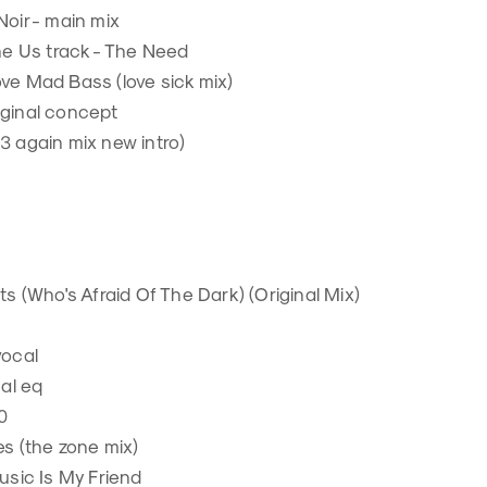
Noir - main mix
one Us track - The Need
 love Mad Bass (love sick mix)
iginal concept
3 again mix new intro)
ts (Who's Afraid Of The Dark) (Original Mix)
vocal
nal eq
20
es (the zone mix)
Music Is My Friend