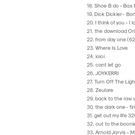
18. Shoe B do - Bas 
19. Dick Dickler - B
20. I think of you - I
21. the download Or
22. from day one (62
23. Where Is Love
24. ioioi
25. cant let go
26. JOYKERRI
27. Turn Off The Ligh
28. Zeulare
29. back to the raw 
30. the dark one - fi
31. get out my life 3
32. out to the booni
33. Arnold Jarvis - 