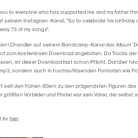
k you to everyone who has supported me and my father thr
f seinem Instagram-Kanal. "So to celebrate his birthday 
away 73 of my songs".
 Kerri Chandler auf seinem Bandcamp-Kanal das Album 'D
rt zum kostenlosen Download angeboten. Da Tracks der
sen, ist dieser Download fast schon Pflicht. Darüber hina
s mp3, sondern auch in hochauflösenden Formaten wie Fl
rt seit den frühen 90ern zu den prägendsten Figuren des
er größten Vorbilder und Förder war sein Vater, der selbst
 ihr
hier
.