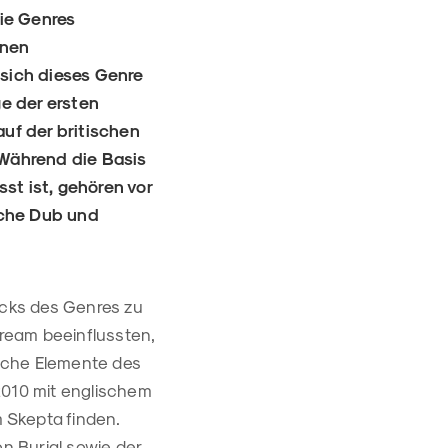
die Genres
enen
 sich dieses Genre
e der ersten
uf der britischen
. Während die Basis
t ist, gehören vor
sche Dub und
acks des Genres zu
ream beeinflussten,
iche Elemente des
2010 mit englischem
 Skepta finden.
on Burial sowie der