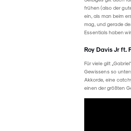
frühen (also der gut
ein, als man beim er
mag, und gerade des
Essentials haben wir
Roy Davis Jr ft.
Für viele gilt „Gabr
Gewissens so unters
Akkorde, eine catch
einen der größten G