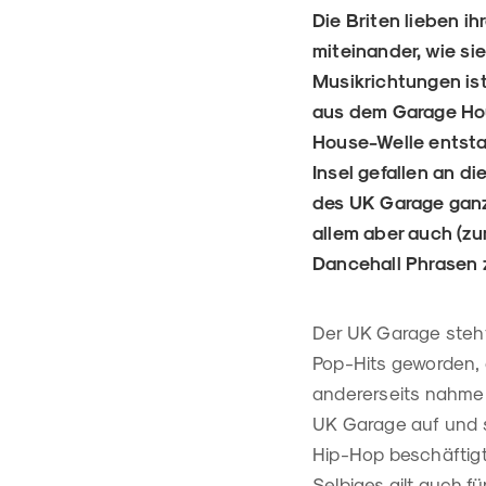
Die Briten lieben i
miteinander, wie si
Musikrichtungen ist
aus dem Garage Hous
House-Welle entstan
Insel gefallen an d
des UK Garage ganz
allem aber auch (zu
Dancehall Phrasen 
Der UK Garage steht 
Pop-Hits geworden, 
andererseits nahmen
UK Garage auf und s
Hip-Hop beschäftigt
Selbiges gilt auch f