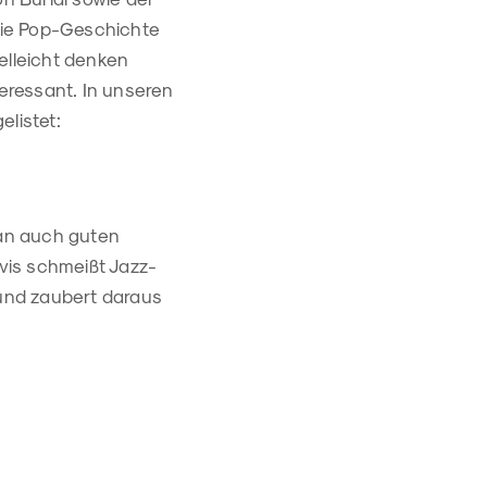
 die Pop-Geschichte
elleicht denken
eressant. In unseren
elistet:
man auch guten
vis schmeißt Jazz-
und zaubert daraus