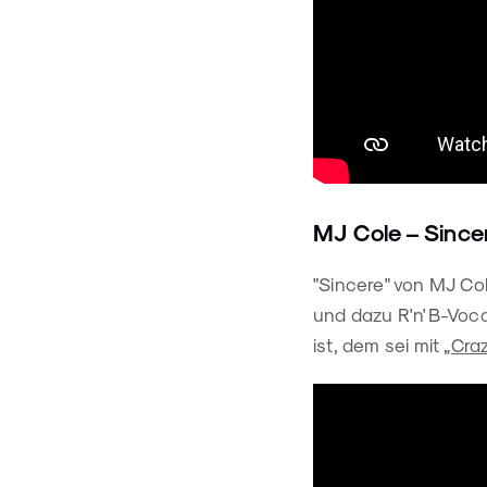
MJ Cole – Since
"Sincere" von MJ Co
und dazu R'n'B-Voc
ist, dem sei mit
„Cra