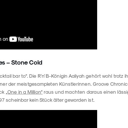
es – Stone Cold
tail bar to“. Die R'n'B-Königin Aaliyah gehört wohl trotz ih
einer der meistgesampleten Künstlerinnen. Groove Chronic
ack
„One in a Million“
raus und machten daraus einen läss
997 scheinbar kein Stück älter geworden ist.