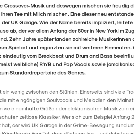
hre Crossover-Musik und deswegen mischen sie freudig 
e ihren Tee mit Milch mischen. Eine dieser neu entstand
 der UK Garage. Wie der Name bereits impliziert, leitete
e ab, der vor allem Anfang der 80er in New York im Zug
d. Zehn Jahre später fanden zahlreiche MusikerInnen a
ieser Spielart und ergänzten sie mit weiteren Elementen
 eindeutig vom Breakbeat und Drum and Bass beeinfluss
meist weibliche) R'n'B und Pop Vocals sowie jamaikani
zum Standardrepertoire des Genres.
ein wenig zwischen den Stühlen. Einerseits sind viele Tr
die mit eingängigen Soulvocals und Melodien den Mainst
 viele namhafte Größen der elektronischen Musik zahlre
chufen zeitlose Klassiker. Wer sich zum Beispiel Anfang 
 hat, der wird UK Garage in der Grime-Bewegung rund um
ür Künstler wie Four Tet, dem düsteren two- und dubstep v