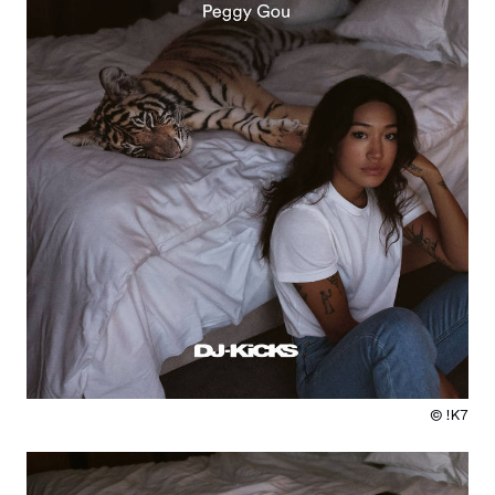
© !K7