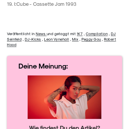
19. I:Cube - Cassette Jam 1993
Veröffentlicht in
News
und getaggt mit
!K7
,
Compilation
,
DJ
Seinfeld
,
DJ-Kicks
,
Leon Vynehall
,
Mix
,
Peggy Gou
,
Robert
Hood
Deine
Meinung:
Wie findest Du den Artikel?