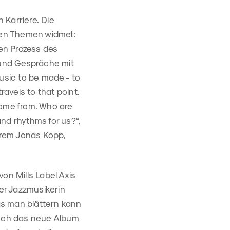
 Karriere. Die
sten Themen widmet:
den Prozess des
 und Gespräche mit
usic to be made - to
travels to that point.
come from. Who are
nd rhythms for us?“,
derem Jonas Kopp,
on Mills Label Axis
er Jazzmusikerin
das man blättern kann
auch das neue Album