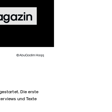
agazin
©AbuQadim Haqq
gestartet. Die erste
nterviews und Texte