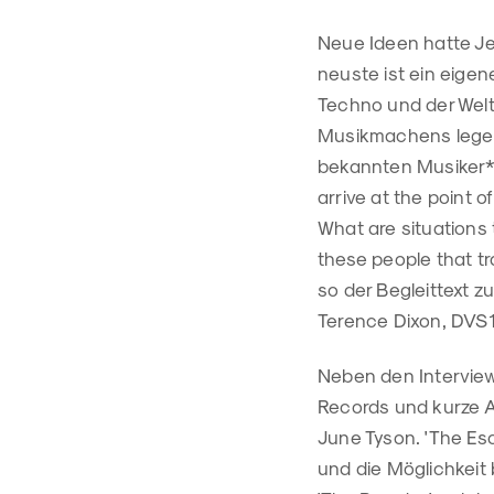
Neue Ideen hatte Jeff
neuste ist ein eige
Techno und der Weltr
Musikmachens legen
bekannten Musiker*in
arrive at the point of
What are situations
these people that tr
so der Begleittext z
Terence Dixon, DVS1
Neben den Interviews
Records und kurze A
June Tyson. 'The Esc
und die Möglichkeit