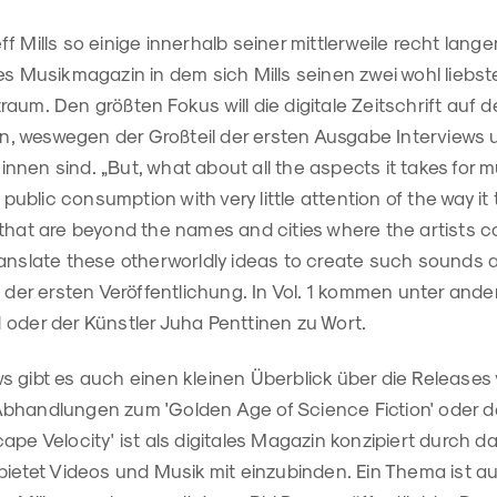
 Mills so einige innerhalb seiner mittlerweile recht langen
nes Musikmagazin in dem sich Mills seinen zwei wohl lieb
aum. Den größten Fokus will die digitale Zeitschrift auf 
, weswegen der Großteil der ersten Ausgabe Interviews
nen sind. „But, what about all the aspects it takes for m
 public consumption with very little attention of the way it 
 that are beyond the names and cities where the artists 
anslate these otherworldly ideas to create such sounds a
u der ersten Veröffentlichung. In Vol. 1 kommen unter an
 oder der Künstler Juha Penttinen zu Wort.
 gibt es auch einen kleinen Überblick über die Releases v
bhandlungen zum 'Golden Age of Science Fiction' oder d
ape Velocity' ist als digitales Magazin konzipiert durch 
 bietet Videos und Musik mit einzubinden. Ein Thema ist 