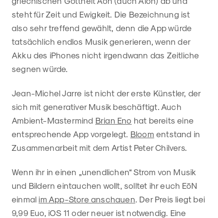
griechischen Gottheit Äon (auch Aion) ab und
steht für Zeit und Ewigkeit. Die Bezeichnung ist
also sehr treffend gewählt, denn die App würde
tatsächlich endlos Musik generieren, wenn der
Akku des iPhones nicht irgendwann das Zeitliche
segnen würde.
Jean-Michel Jarre ist nicht der erste Künstler, der
sich mit generativer Musik beschäftigt. Auch
Ambient-Mastermind
Brian Eno
hat bereits eine
entsprechende App vorgelegt.
Bloom
entstand in
Zusammenarbeit mit dem Artist Peter Chilvers.
Wenn ihr in einen „unendlichen“ Strom von Musik
und Bildern eintauchen wollt, solltet ihr euch EōN
einmal
im App-Store anschauen
. Der Preis liegt bei
9,99 Euo, iOS 11 oder neuer ist notwendig. Eine