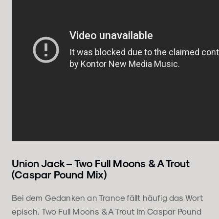
Union Jack – Two Full Moons & A Trout
(Caspar Pound Mix)
Bei dem Gedanken an Trance fällt häufig das Wort
episch. Two Full Moons & A Trout im Caspar Pound