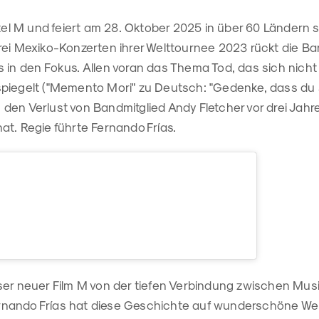
itel M und feiert am 28. Oktober 2025 in über 60 Ländern 
rei Mexiko-Konzerten ihrer Welttournee 2023 rückt die Ba
in den Fokus. Allen voran das Thema Tod, das sich nicht nu
piegelt ("Memento Mori" zu Deutsch: "Gedenke, dass du s
den Verlust von Bandmitglied Andy Fletcher vor drei Jah
t. Regie führte Fernando Frías.
ser neuer Film M von der tiefen Verbindung zwischen Musi
nando Frías hat diese Geschichte auf wunderschöne Wei