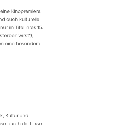
seine Kinopremiere.
nd auch kulturelle
r im Titel ihres 15.
terben wirst"),
ren eine besondere
k, Kultur und
se durch die Linse