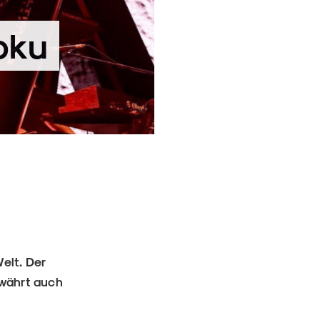
oku
elt. Der
ewährt auch