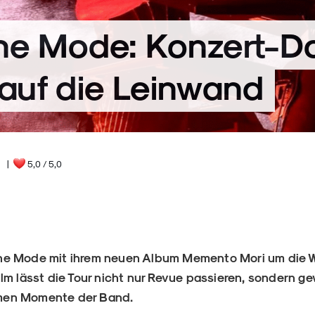
e Mode: Konzert-D
auf die Leinwand
5
|
5,0
/ 5,0
e Mode mit ihrem neuen Album Memento Mori um die W
lm lässt die Tour nicht nur Revue passieren, sondern g
timen Momente der Band.