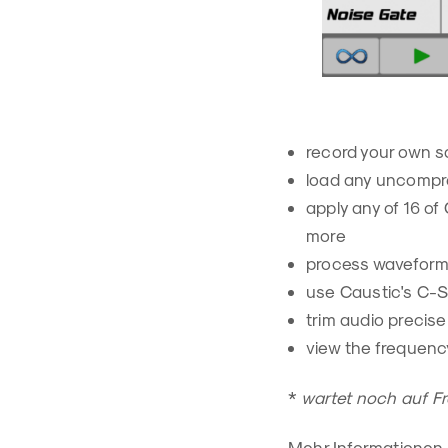
record your own s
load any uncompre
apply any of 16 of
more
process waveform a
use Caustic's C-
trim audio precise
view the frequenc
*
wartet noch auf Fr
Mehr Informationen