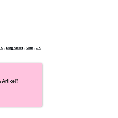
OS
,
Korg Volca
,
Mac
,
OX
 Artikel?