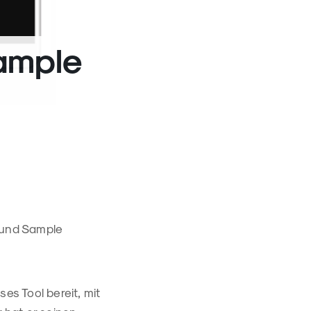
Sample
r und Sample
es Tool bereit, mit