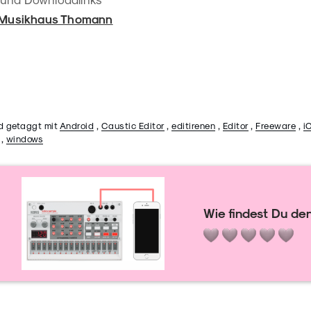
Musikhaus Thomann
d getaggt mit
Android
,
Caustic Editor
,
editirenen
,
Editor
,
Freeware
,
i
,
windows
Wie findest Du den