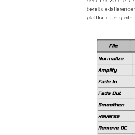
dem man Samples rec
bereits existierend
plattformübergreifen