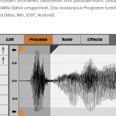
orden, imortieren, bearbeiten und uploaden kann. Dafür
enWAV-Editor umgestrickt. Das kostenlose Programm funkti
d (Mac, Win, iOS*, Android).