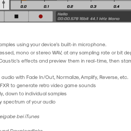
amples using your device's built-in microphone.
ssed, mono or stereo WAV, at any sampling rate or bit de
 Caustic's effects and preview them in real-time, then s
udio with Fade In/Out, Normalize, Amplify, Reverse, etc.
SFXR to generate retro video game sounds
ly, down to individual samples
y spectrum of your audio
eigabe bei iTunes
 und Downloadlinks