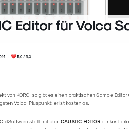
C Editor für Volca 
2014
|
5,0
/ 5,0
ekt von KORG, so gibt es einen praktischen Sample Edito
sten Volca. Pluspunkt: er ist kostenlos.
eCellSoftware stellt mit dem
CAUSTIC EDITOR
ein kostenlos