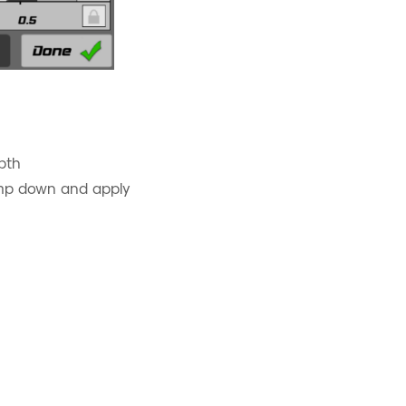
pth
tamp down and apply