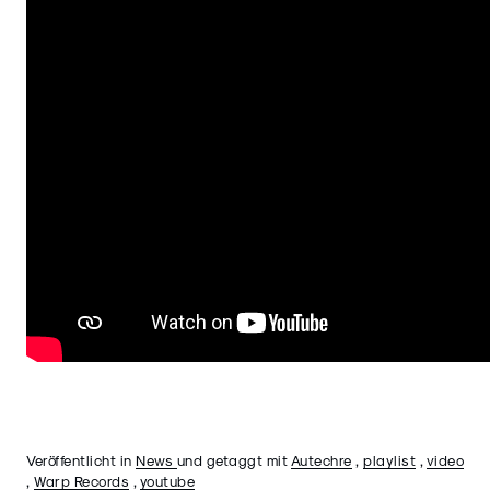
Veröffentlicht in
News
und getaggt mit
Autechre
,
playlist
,
video
,
Warp Records
,
youtube