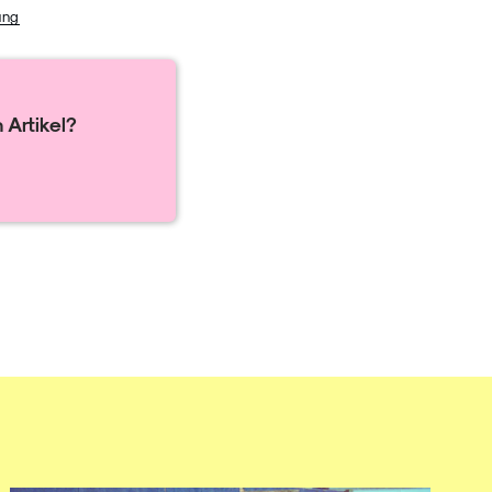
ung
 Artikel?