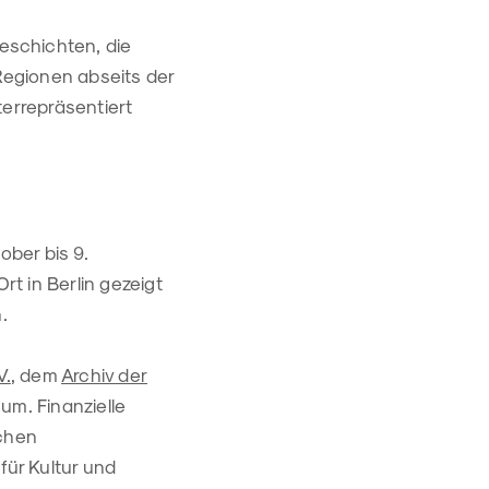
eschichten, die
Regionen abseits der
terrepräsentiert
ober bis 9.
t in Berlin gezeigt
.
V.
, dem
Archiv der
um. Finanzielle
schen
für Kultur und