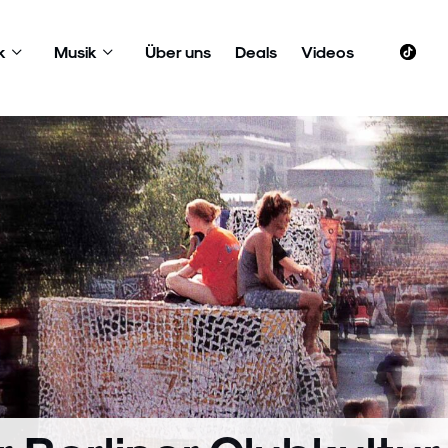
k
Musik
Über uns
Deals
Videos