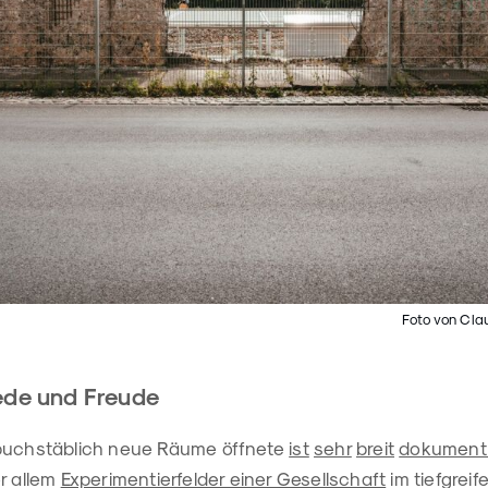
Foto von Cla
iede und Freude
 buchstäblich neue Räume öffnete
ist
sehr
breit
dokumenti
r allem
Experimentierfelder einer Gesellschaft
im tiefgrei