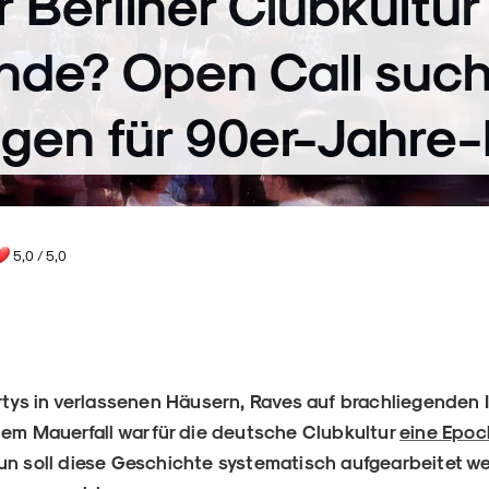
 Berliner Clubkultu
nde? Open Call such
gen für 90er-Jahre-
5,0
/ 5,0
artys in verlassenen Häusern, Raves auf brachliegenden
dem Mauerfall war für die deutsche Clubkultur
eine Epoc
un soll diese Geschichte systematisch aufgearbeitet w