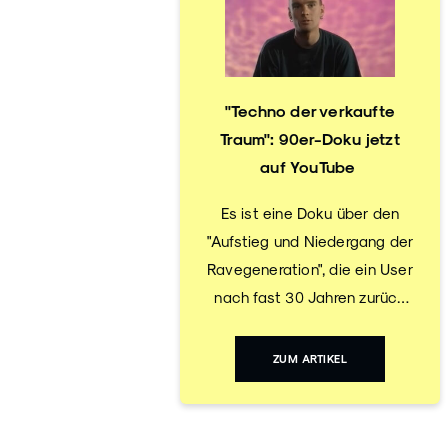
"Techno der verkaufte
Traum": 90er-Doku jetzt
auf YouTube
Es ist eine Doku über den
"Aufstieg und Niedergang der
Ravegeneration", die ein User
nach fast 30 Jahren zurück
ins Heute holt. Neben
Musikjournalisten,
ZUM ARTIKEL
Neurologen und
Plattenladenbesitzern treten
auch Dr. Motte und Jürgen