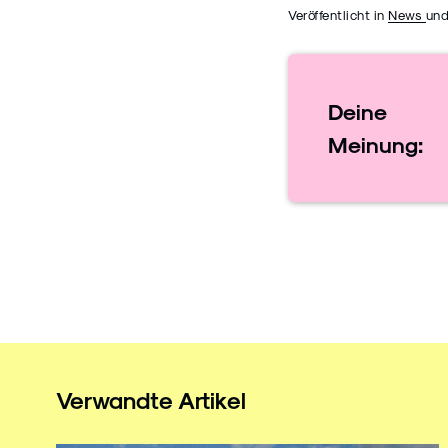
Veröffentlicht in
News
und
Laarmann auf. "Diese
Sendung vom ORB aus dem
Jahr 1995 habe ich damals
auf VHS Video Kassette
Deine
mitgeschnitten und jetzt
Meinung:
digitalisiert", schreibt …
Continued
Verwandte Artikel