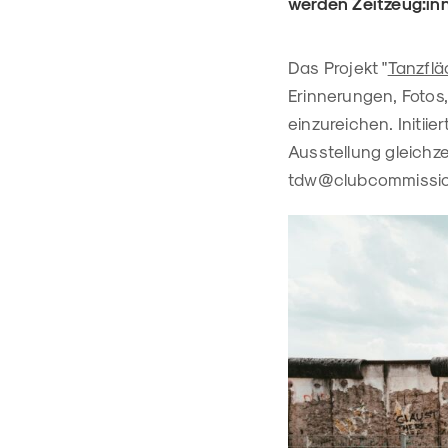
werden Zeitzeug:in
Das Projekt "
Tanzflä
Erinnerungen, Fotos,
einzureichen. Initii
Ausstellung gleichze
tdw@clubcommission