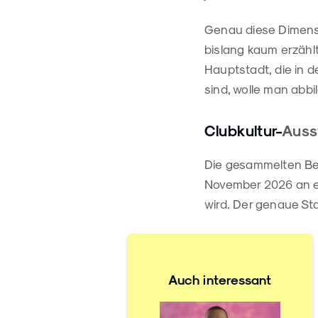
Genau diese Dimensi
bislang kaum erzähl
Hauptstadt, die in d
sind, wolle man abbi
Clubkultur-
Ausst
Die gesammelten Beit
November 2026 an ei
wird. Der genaue St
Auch interessant