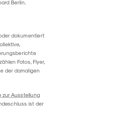
rd Berlin.
t oder dokumentiert
llektive,
nerungsberichte
hlen Fotos, Flyer,
se der damaligen
 zur Ausstellung
ndeschluss ist der