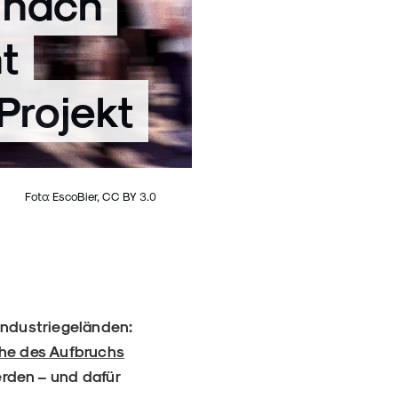
r nach
t
Projekt
Foto: EscoBier, CC BY 3.0
 Industriegeländen:
he des Aufbruchs
erden – und dafür