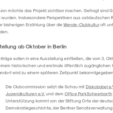
on möchte das Projekt sichtbar machen. Gefragt sind G
t wurden. Insbesondere Perspektiven aus ostdeutschen 
er bisherigen Erzählung über die
Wende-Clubkultur
oft un
lden.
ellung ab Oktober in Berlin
räge sollen in eine Ausstellung einfließen, die vom 3. Okt
nem historischen und erstmals öffentlich zugänglichen Or
andort wird zu einem späteren Zeitpunkt bekanntgegeben
Die Clubcommission setzt die Schau mit
Diskobabel e.
Jugendkulturen e.V.
und dem
Office ParkScheerbarth
Unterstützung kommt von der Stiftung Orte der deut
Demokratiegeschichte, der Berliner Senatsverwaltung 