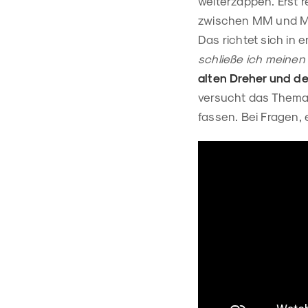
weiterzappen. Erst 
zwischen MM und MC
Das richtet sich in e
schließe ich meinen 
alten Dreher und d
versucht das Thema 
fassen. Bei Fragen, 