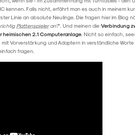
recht, wenn sie - im Zusammenhang mit Turntables - den 
 kennen. Falls nicht, erfährt man es auch in meinem ku
rster Linie an absolute Neulinge. Die fragen hier im Blog nä
richtig
Plattenspieler
an?
". Und meinen die
Verbindung z
er heimischen 2.1 Computeranlage
. Nicht so einfach, se
mit Vorverstärkung und Adaptern in verständliche Worte 
einfach fragen.