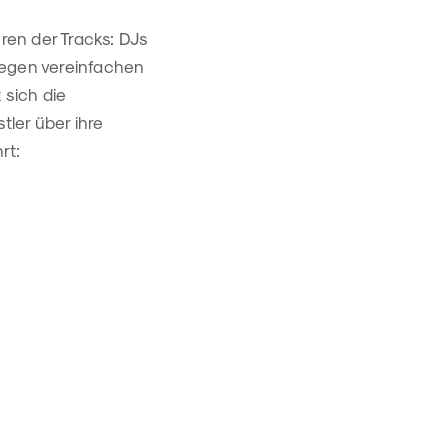
uren der Tracks: DJs
legen vereinfachen
 sich die
ler über ihre
rt: