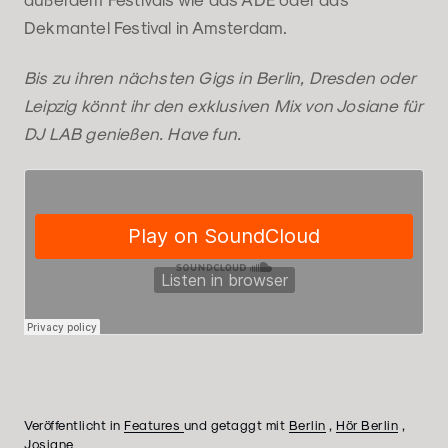
Dekmantel Festival in Amsterdam.
Bis zu ihren nächsten Gigs in Berlin, Dresden oder
Leipzig könnt ihr den exklusiven Mix von Josiane für
DJ LAB genießen. Have fun.
Veröffentlicht in
Features
und getaggt mit
Berlin
,
Hör Berlin
,
Josiane