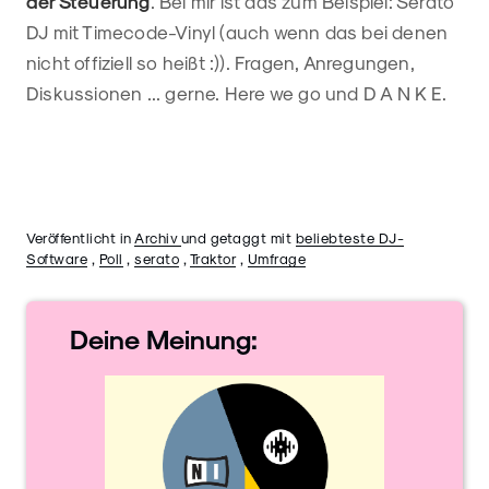
der Steuerung
. Bei mir ist das zum Beispiel: Serato
DJ mit Timecode-Vinyl (auch wenn das bei denen
nicht offiziell so heißt :)). Fragen, Anregungen,
Diskussionen ... gerne. Here we go und D A N K E.
Veröffentlicht in
Archiv
und getaggt mit
beliebteste DJ-
Software
,
Poll
,
serato
,
Traktor
,
Umfrage
Deine
Meinung: