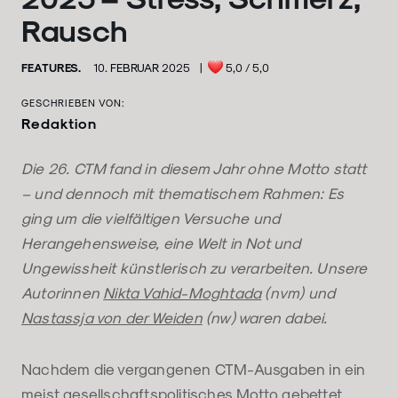
Rausch
FEATURES.
10. FEBRUAR 2025
|
5,0
/ 5,0
GESCHRIEBEN VON:
Redaktion
Die 26. CTM fand in diesem Jahr ohne Motto statt
– und dennoch mit thematischem Rahmen: Es
ging um die vielfältigen Versuche und
Herangehensweise, eine Welt in Not und
Ungewissheit künstlerisch zu verarbeiten. Unsere
Autorinnen
Nikta Vahid-Moghtada
(nvm) und
Nastassja von der Weiden
(nw) waren dabei.
Nachdem die vergangenen CTM-Ausgaben in ein
meist gesellschaftspolitisches Motto gebettet