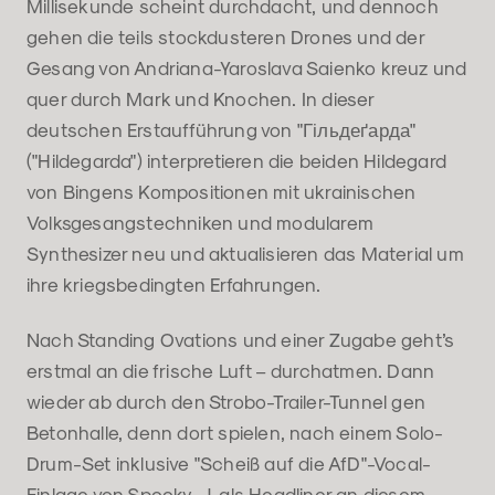
Millisekunde scheint durchdacht, und dennoch
gehen die teils stockdusteren Drones und der
Gesang von Andriana-Yaroslava Saienko kreuz und
quer durch Mark und Knochen. In dieser
deutschen Erstaufführung von "Гільдеґарда"
("Hildegarda") interpretieren die beiden Hildegard
von Bingens Kompositionen mit ukrainischen
Volksgesangstechniken und modularem
Synthesizer neu und aktualisieren das Material um
ihre kriegsbedingten Erfahrungen.
Nach Standing Ovations und einer Zugabe geht’s
erstmal an die frische Luft – durchatmen. Dann
wieder ab durch den Strobo-Trailer-Tunnel gen
Betonhalle, denn dort spielen, nach einem Solo-
Drum-Set inklusive "Scheiß auf die AfD"-Vocal-
Einlage von Spooky-J, als Headliner an diesem