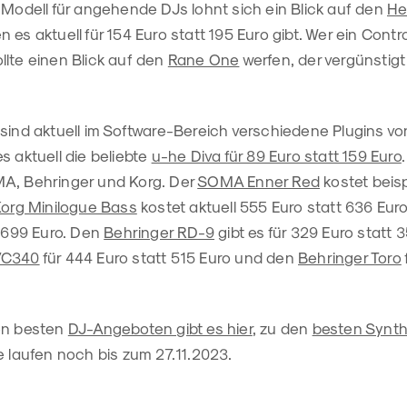
-Modell für angehende DJs lohnt sich ein Blick auf den
He
en es aktuell für 154 Euro statt 195 Euro gibt. Wer ein Cont
llte einen Blick auf den
Rane One
werfen, der vergünstigt
 sind aktuell im Software-Bereich verschiedene Plugins v
s aktuell die beliebte
u-he Diva für 89 Euro statt 159 Euro
A, Behringer und Korg. Der
SOMA Enner Red
kostet beis
org Minilogue Bass
kostet aktuell 555 Euro statt 636 Eur
1.699 Euro. Den
Behringer RD-9
gibt es für 329 Euro statt 
VC340
für 444 Euro statt 515 Euro und den
Behringer Toro
en besten
DJ-Angeboten gibt es hier
, zu den
besten Synth
e laufen noch bis zum 27.11.2023.