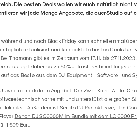
eich. Die besten Deals wollen wir euch natürlich nicht v
entieren wir jede Menge Angebote, die euer Studio auf e
, während und nach Black Friday kann schnell einmal über
uch
täglich aktualisiert und kompakt die besten Deals für 
 Bei Thomann gibt es im Zeitraum vom 17.11. bis 27.11.2023
chlass liegt dabei bis zu 60% - da ist bestimmt für jede:n
r auf das Beste aus dem DJ-Equipment-, Software- und Sy
J zwei Topmodelle im Angebot. Der Zwei-Kanal All-In-One
softwaretechnisch vorne mit und unterstützt alle großen 
Unlimited. Außerdem ist Serato DJ Pro
inklusive, den Cont
-Player
Denon DJ SC6000M im Bundle mit dem LC 6000 Pr
ür 1.699 Euro.