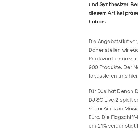
und Synthesizer-Ber
diesem Artikel präs
heben.
Die Angebotsflut vor
Daher stellen wir e
Produzent:innen
vor.
900 Produkte. Der Na
fokussieren uns hie
Für DJs hat Denon D
DJ SC Live 2
spielt 
sogar Amazon Music 
Euro. Die Flagschiff
um 21% vergünstigt f