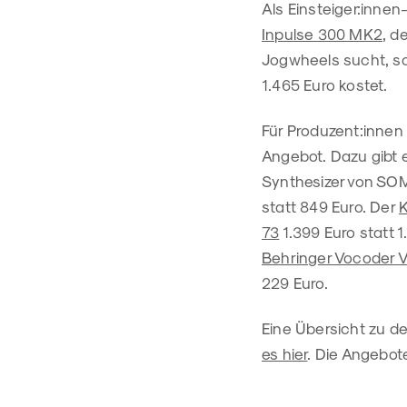
Als Einsteiger:innen
Inpulse 300 MK2
, d
Jogwheels sucht, so
1.465 Euro kostet.
Für Produzent:innen
Angebot. Dazu gibt e
Synthesizer von SOM
statt 849 Euro. Der
K
73
1.399 Euro statt 
Behringer Vocoder 
229 Euro.
Eine Übersicht zu d
es hier
. Die Angebot