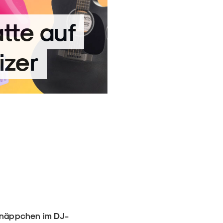
te auf
izer
chnäppchen im DJ-