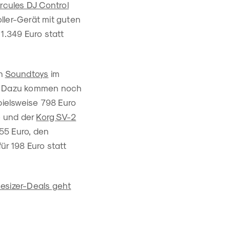
rcules DJ Control
roller-Gerät mit guten
 1.349 Euro statt
on
Soundtoys
im
. Dazu kommen noch
pielsweise 798 Euro
o und der
Korg SV-2
355 Euro, den
für 198 Euro statt
esizer-Deals geht