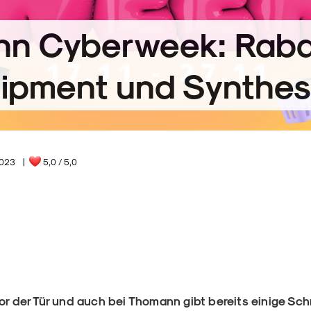
n Cyberweek: Rabat
ipment und Synthes
2023
|
5,0
/ 5,0
vor der Tür und auch bei Thomann gibt bereits einige S