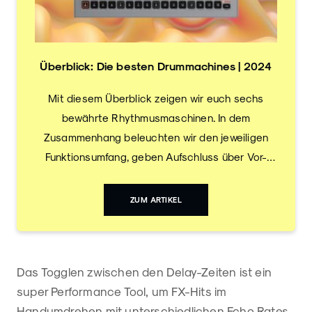
Überblick: Die besten Drummachines | 2024
Mit diesem Überblick zeigen wir euch sechs
bewährte Rhythmusmaschinen. In dem
Zusammenhang beleuchten wir den jeweiligen
Funktionsumfang, geben Aufschluss über Vor-
und Nachteile und stellen heraus, für welche
Nutzergruppen die Geräte gedacht sind.
ZUM ARTIKEL
Das Togglen zwischen den Delay-Zeiten ist ein
super Performance Tool, um FX-Hits im
Handumdrehen mit unterschiedlichen Echo Rates