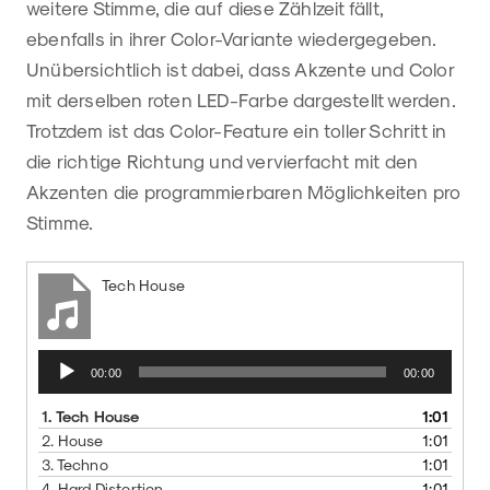
weitere Stimme, die auf diese Zählzeit fällt,
ebenfalls in ihrer Color-Variante wiedergegeben.
Unübersichtlich ist dabei, dass Akzente und Color
mit derselben roten LED-Farbe dargestellt werden.
Trotzdem ist das Color-Feature ein toller Schritt in
die richtige Richtung und vervierfacht mit den
Akzenten die programmierbaren Möglichkeiten pro
Stimme.
Tech House
Audio-
00:00
00:00
Player
1.
Tech House
1:01
2.
House
1:01
3.
Techno
1:01
4.
Hard Distortion
1:01