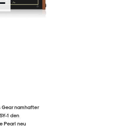
-
s Gear namhafter
 SY-1 den
e Pearl neu