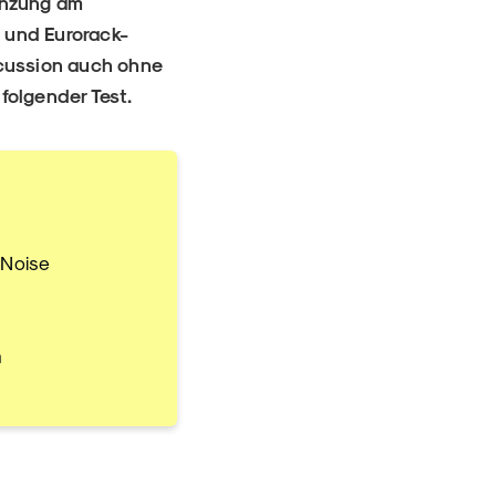
änzung am
 und Eurorack-
ncussion auch ohne
 folgender Test.
 Noise
m