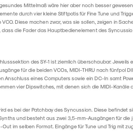
 gesundes Mittelmaß wäre hier aber noch besser gewese
mente durch vier kleine Stiftpotis für Fine Tune und Trigge
o VCO. Diese machen zwar, was sie sollen, zeigen in Sach
h, dass die Fader das Hauptbedienelement des Syncussio
hlusssektion des SY-1 ist ziemlich überschaubar: Jeweils
usgänge für die beiden VCOs, MIDI-THRU nach fünfpol DI
n Anschluss eines Computers sowie ein DC-In samt Powe
ommen vier Dipswitches, mit denen sich die MIDI-Kanäle d
rd es bei der Patchbay des Syncussion. Diese befindet s
 Synths und besteht aus zwei 3,5-mm-Ausgängen für die 
Out im selben Format. Eingänge für Tune und Trig mit z