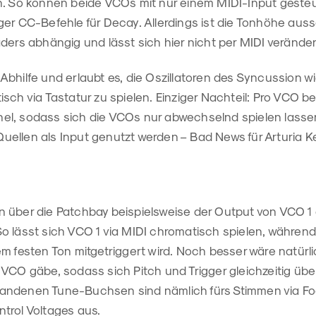
n. So können beide VCOs mit nur einem MIDI-Input geste
er CC-Befehle für Decay. Allerdings ist die Tonhöhe auss
ders abhängig und lässt sich hier nicht per MIDI verände
bhilfe und erlaubt es, die Oszillatoren des Syncussion w
sch via Tastatur zu spielen. Einziger Nachteil: Pro VCO be
l, sodass sich die VCOs nur abwechselnd spielen lassen
ellen als Input genutzt werden – Bad News für Arturia K
 über die Patchbay beispielsweise der Output von VCO 1 a
o lässt sich VCO 1 via MIDI chromatisch spielen, währ
m festen Ton mitgetriggert wird. Noch besser wäre natürl
VCO gäbe, sodass sich Pitch und Trigger gleichzeitig über
andenen Tune-Buchsen sind nämlich fürs Stimmen via F
trol Voltages aus.