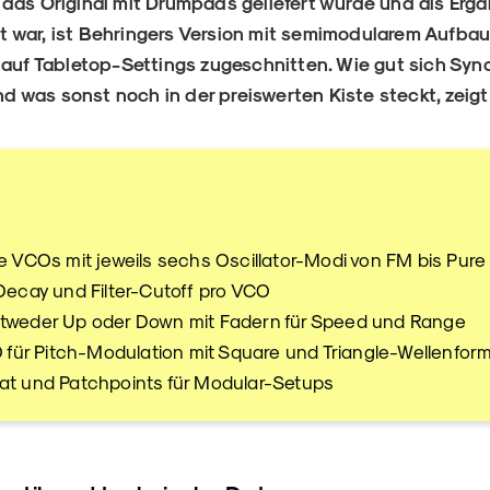
 das Original mit Drumpads geliefert wurde und als Erg
 war, ist Behringers Version mit semimodularem Aufbau
 auf Tabletop-Settings zugeschnitten. Wie gut sich Sy
was sonst noch in der preiswerten Kiste steckt, zeigt
e VCOs mit jeweils sechs Oscillator-Modi von FM bis Pure
Decay und Filter-Cutoff pro VCO
tweder Up oder Down mit Fadern für Speed und Range
O für Pitch-Modulation mit Square und Triangle-Wellenfor
t und Patchpoints für Modular-Setups