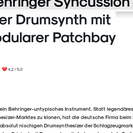
ehringer Syncussion 
er Drumsynth mit
dularer Patchbay
|
4,2
/ 5,0
 ein Behringer-untypisches Instrument. Statt legendäre
hesizer-Marktes zu klonen, hat die deutsche Firma beim
absolut nischigen Drumsynthesizer der Schlagzeugmark