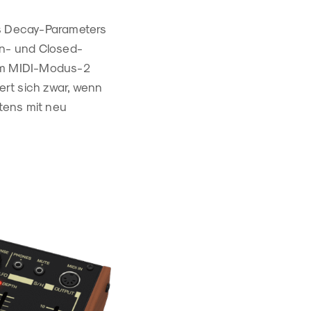
es Decay-Parameters
en- und Closed-
eim MIDI-Modus-2
rt sich zwar, wenn
stens mit neu