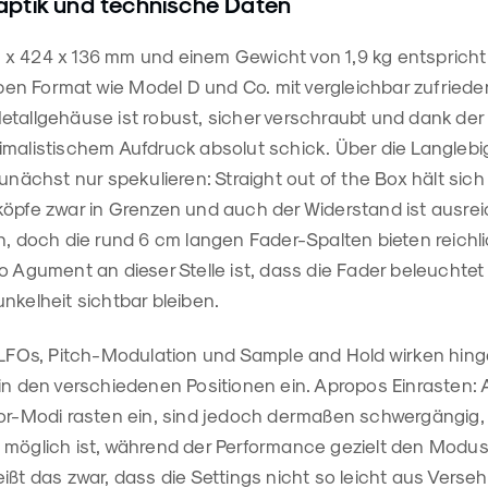
aptik und technische Daten
x 424 x 136 mm und einem Gewicht von 1,9 kg entspricht
n Format wie Model D und Co. mit vergleichbar zufriede
etallgehäuse ist robust, sicher verschraubt und dank de
imalistischem Aufdruck absolut schick. Über die Langlebi
zunächst nur spekulieren: Straight out of the Box hält sic
köpfe zwar in Grenzen und auch der Widerstand ist ausre
n, doch die rund 6 cm langen Fader-Spalten bieten reichli
o Agument an dieser Stelle ist, dass die Fader beleuchtet
nkelheit sichtbar bleiben.
r LFOs, Pitch-Modulation und Sample and Hold wirken hin
in den verschiedenen Positionen ein. Apropos Einrasten: A
tor-Modi rasten ein, sind jedoch dermaßen schwergängig,
 möglich ist, während der Performance gezielt den Modus
ißt das zwar, dass die Settings nicht so leicht aus Verse