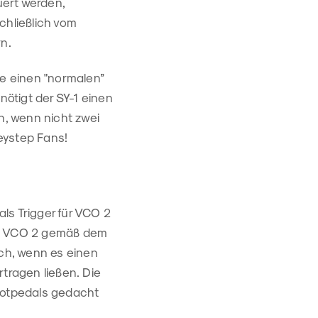
uert werden,
chließlich vom
rn.
ie einen "normalen”
nötigt der SY-1 einen
, wenn nicht zwei
eystep Fans!
ls Trigger für VCO 2
end VCO 2 gemäß dem
ich, wenn es einen
tragen ließen. Die
ootpedals gedacht