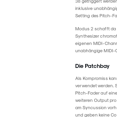
38 getriggert werde
inklusive unabhängig
Setting des Pitch-Fa
Modus 2 schafft da A
Synthesizer chromati
eigenen MIDI-Channe
unabhängige MIDI-Qu
Die Patchbay
Als Kompromiss kann
verwendet werden. S
Pitch-Fader auf eine
weiteren Output pro 
am Syncussion vorh
und geben keine Con