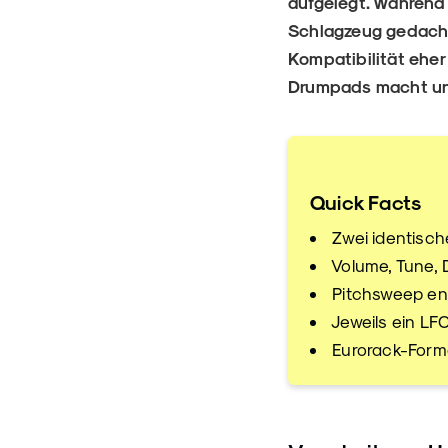
aufgelegt. Während
Schlagzeug gedacht
Kompatibilität eher
Drumpads macht und 
Quick Facts
Zwei identisch
Volume, Tune, 
Pitchsweep en
Jeweils ein LF
Eurorack-Forma