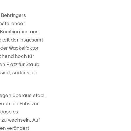
 Behringers
nstellender
r Kombination aus
gkeit der insgesamt
h der Wackelfaktor
ichend hoch für
ch Platz für Staub
 sind, sodass die
gegen überaus stabil
uch die Potis zur
 dass es
 zu wechseln. Auf
hen verändert