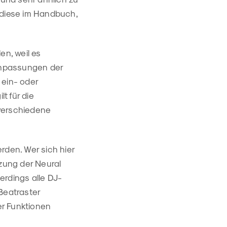
 diese im Handbuch,
en, weil es
 Anpassungen der
 ein- oder
t für die
 verschiedene
rden. Wer sich hier
tzung der Neural
lerdings alle DJ-
Beatraster
er Funktionen