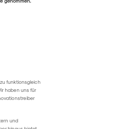
Lupe genommen.
zu funktionsgleich
ir haben uns für
novationstreiber
ltern und
er hinaus bietet