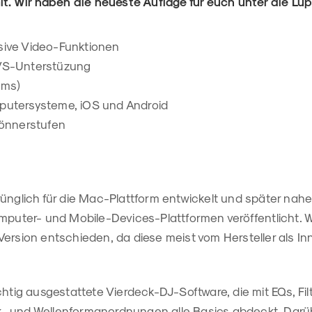
mit. Wir haben die neueste Auflage für euch unter die 
sive Video-Funktionen
DVS-Unterstüzung
ems)
putersysteme, iOS und Android
Könnerstufen
ünglich für die Mac-Plattform entwickelt und später nahe
mputer- und Mobile-Devices-Plattformen veröffentlicht. W
ersion entschieden, da diese meist vom Hersteller als In
chtig ausgestattete Vierdeck-DJ-Software, die mit EQs, Fi
 und Wellenformanordnungen alle Basics abdeckt. Darüb