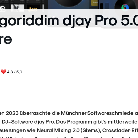
lgoriddim djay Pro 5.
re
4,3
/ 5,0
en 2023 überraschte die Münchner Softwareschmiede a
r DJ-Software
djay Pro
. Das Programm gibt’s mittlerweile
Neuerungen wie Neural Mixing 2.0 (Stems), Crossfader-Ef