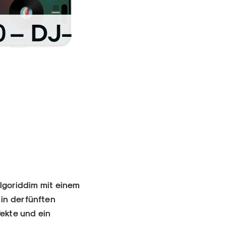
0 – DJ-
lgoriddim mit einem
 in der fünften
fekte und ein