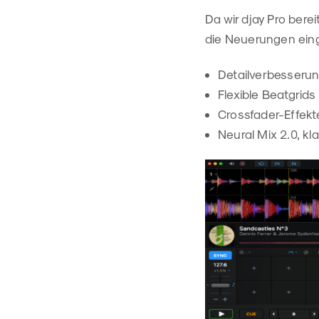
Da wir djay Pro bere
die Neuerungen eing
Detailverbesseru
Flexible Beatgri
Crossfader-Effekte
Neural Mix 2.0, k