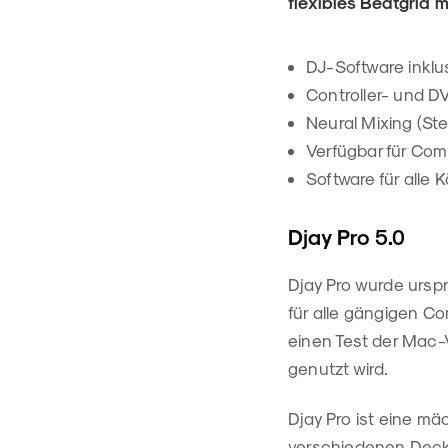
flexibles Beatgrid 
DJ-Software inklu
Controller- und 
Neural Mixing (St
Verfügbar für Com
Software für alle 
Djay Pro 5.0
Djay Pro wurde urspr
für alle gängigen Co
einen Test der Mac-V
genutzt wird.
Djay Pro ist eine mä
verschiedenen Deck-