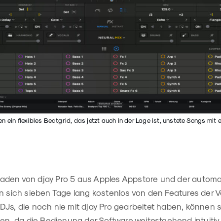
 ein flexibles Beatgrid, das jetzt auch in der Lage ist, unstete Songs mit 
aden von djay Pro 5 aus Apples Appstore und der autom
n sich sieben Tage lang kostenlos von den Features der V
Js, die noch nie mit djay Pro gearbeitet haben, können s
ßen, da die Bedienung der Software weitestgehend intuitiv