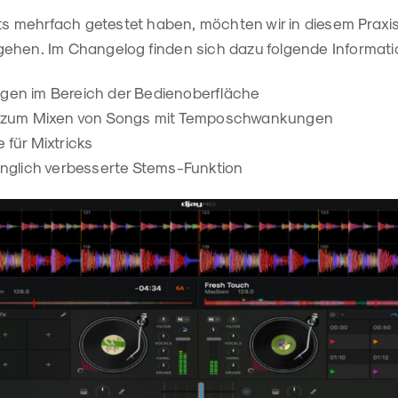
its mehrfach getestet haben, möchten wir in diesem Praxi
ehen. Im Changelog finden sich dazu folgende Informati
ngen im Bereich der Bedienoberfläche
ds zum Mixen von Songs mit Temposchwankungen
 für Mixtricks
langlich verbesserte Stems-Funktion