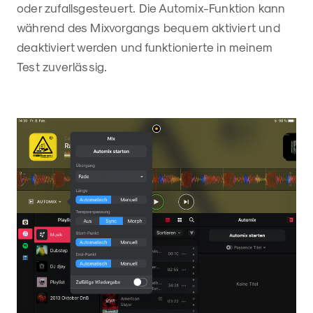
oder zufallsgesteuert. Die Automix-Funktion kann
während des Mixvorgangs bequem aktiviert und
deaktiviert werden und funktionierte in meinem
Test zuverlässig.