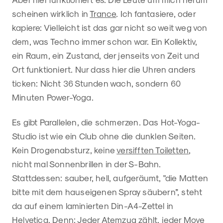
scheinen wirklich in
Trance
. Ich fantasiere, oder
kapiere: Vielleicht ist das gar nicht so weit weg von
dem, was Techno immer schon war. Ein Kollektiv,
ein Raum, ein Zustand, der jenseits von Zeit und
Ort funktioniert. Nur dass hier die Uhren anders
ticken: Nicht 36 Stunden wach, sondern 60
Minuten Power-Yoga.
Es gibt Parallelen, die schmerzen. Das Hot-Yoga-
Studio ist wie ein Club ohne die dunklen Seiten.
Kein Drogenabsturz, keine
versifften Toiletten
,
nicht mal Sonnenbrillen in der S-Bahn.
Stattdessen: sauber, hell, aufgeräumt, "die Matten
bitte mit dem hauseigenen Spray säubern”, steht
da auf einem laminierten Din-A4-Zettel in
Helvetica. Denn: Jeder Atemzug zählt, jeder Move