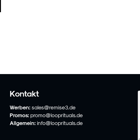
Kontakt
Werben:
sales@remise3.de
Promos:
promo@looprituals.de
Allgemein:
info@looprituals.de