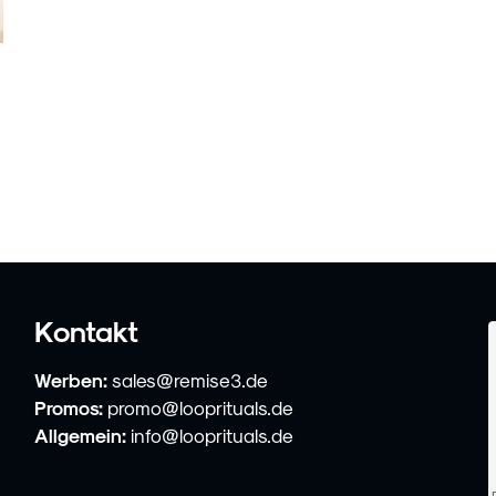
Kontakt
Werben:
sales@remise3.de
Promos:
promo@looprituals.de
Allgemein:
info@looprituals.de