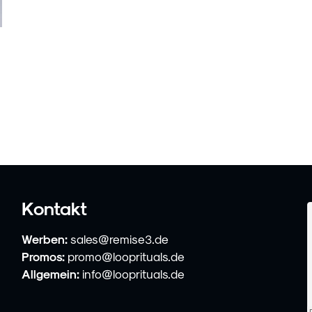
Kontakt
Werben:
sales@remise3.de
Promos:
promo@looprituals.de
Allgemein:
info@looprituals.de