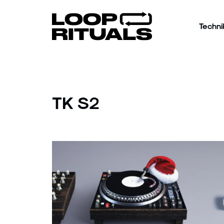
Techni
TK S2