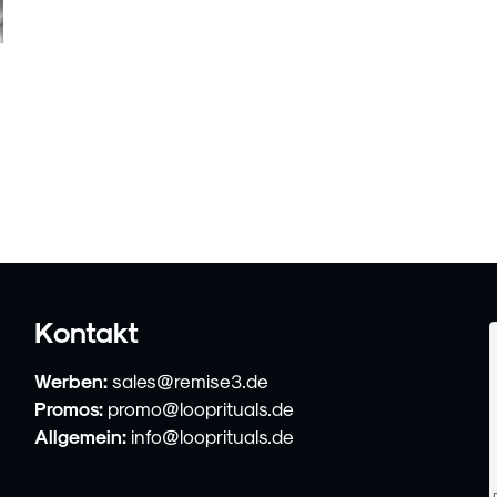
Kontakt
Werben:
sales@remise3.de
Promos:
promo@looprituals.de
Allgemein:
info@looprituals.de