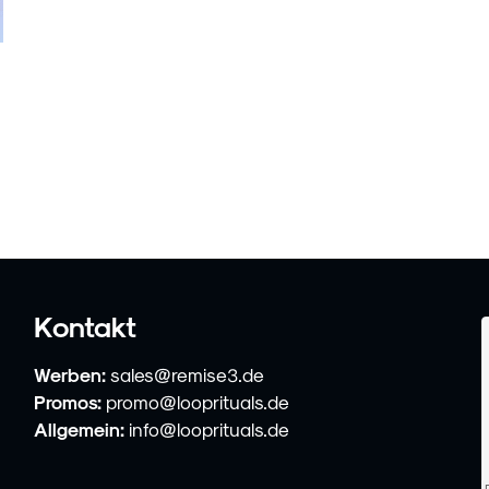
Kontakt
Werben:
sales@remise3.de
Promos:
promo@looprituals.de
Allgemein:
info@looprituals.de